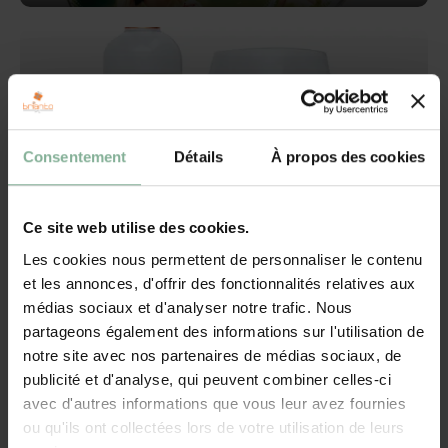
Fête des Pères
Consentement
Détails
À propos des cookies
Ce site web utilise des cookies.
Les cookies nous permettent de personnaliser le contenu
et les annonces, d'offrir des fonctionnalités relatives aux
médias sociaux et d'analyser notre trafic. Nous
Fête des Mères
partageons également des informations sur l'utilisation de
notre site avec nos partenaires de médias sociaux, de
publicité et d'analyse, qui peuvent combiner celles-ci
avec d'autres informations que vous leur avez fournies
ou qu'ils ont collectées lors de votre utilisation de leurs