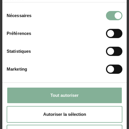
services.
Sélection
Pâques
Nécessaires
du
consentement
Préférences
Statistiques
Saint-Valentin
Marketing
Tout autoriser
Autoriser la sélection
Cadeaux d'été