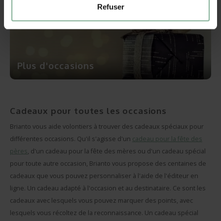
Refuser
Plus d'occasions
Cadeaux pour toutes les occasions
Brianto vous aide volontiers à trouver des cadeaux spéciaux pour
différentes occasions. Qu'il s'agisse d'un
cadeau pour la fête des
pères
, d'un cadeau pour la fête des mères ou d'un cadeau spécial
pour toute autre occasion, Brianto vous propose des centaines de
cadeaux que vous pouvez personnaliser à l'aide de l'éditeur en
ligne. Un cadeau adapté à l'occasion et au destinataire. Ce sont les
cadeaux avec lesquels vous pouvez marquer des points, avec
lesquels vous récoltez de la reconnaissance. Un cadeau spécial