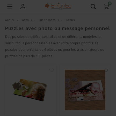
0
Accueil
Cadeaux
Plus de cadeaux
Puzzles
Hoofdmenu / verre personnalisé / gravure de verre à bière
Hoofdmenu / verre personnalisé
Hoofdmenu / pour qui?
Hoofdmenu / occasions
Hoofdmenu / cadeaux
Hoofdmenu
Hoofdm
nouveautés /
anniversai
Verre personnalisé
Occasions
Pour qui?
Cadeaux
Langue
Puzzles avec photo ou message personnel
bbq sets / ve
pendaison 
sans perso
Des puzzles de différentes tailles et de différents modèles, et
Noël et Nouvel Année
Cadeau Whisky & Gin
Cadeau Enseignant(e)
Gravure de verre à bière
Nederlands
surtout tous personnalisables avec votre propre photo. Des
puzzles pour enfants de 6 pièces ou pour les vrais amateurs de
Reme
T-shi
Cadeau Mémoire
Cadeau Bière
Cadeau parrain et marraine
puzzles de plus de 100 pièces.
Français
Saint
Seaux
Mariage
Cuisine
Cadeau pour femme
Félici
Bure
Anniversaire
Offres
Cadeau pour homme
Fête r
Cadre
Naissance & Baptême
Les Nouveautés
Cadeau Animaux
Rentr
Mugs
Anniversaire de mariage
Cadeau Exclusif
Cadeau Enfant