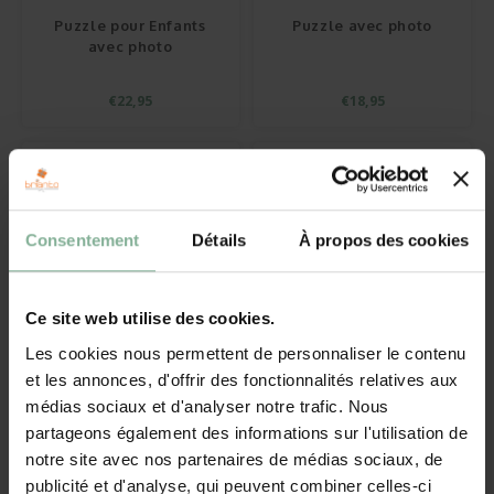
Cérém
Bonbo
Départ en Retraite
Champagnes et Vins
Cadeau Bébé
Puzzle pour Enfants
Puzzle avec photo
avec photo
Cadea
Pendaison
Cadeau Décoration
Puzzl
€22,95
€18,95
Rétab
Communion
Cadeau Photo
Miroi
Réuss
Fête des Pères
BBQ sets
Cava
Fête des Mères
Verre et Cristal
Consentement
Détails
À propos des cookies
Texti
Pâques
Serviettes de bain
Verres
Ce site web utilise des cookies.
Saint-Valentin
Bougies
Les cookies nous permettent de personnaliser le contenu
Vases
et les annonces, d'offrir des fonctionnalités relatives aux
Puzzle grand format
Puzzle Coeur avec
Cadeaux d'été
Peluches
médias sociaux et d'analyser notre trafic. Nous
avec photo
votre photo
Flûte
partageons également des informations sur l'utilisation de
Plus d'occasions
Portes-clés
notre site avec nos partenaires de médias sociaux, de
€23,95
€23,95
Stylo'
publicité et d'analyse, qui peuvent combiner celles-ci