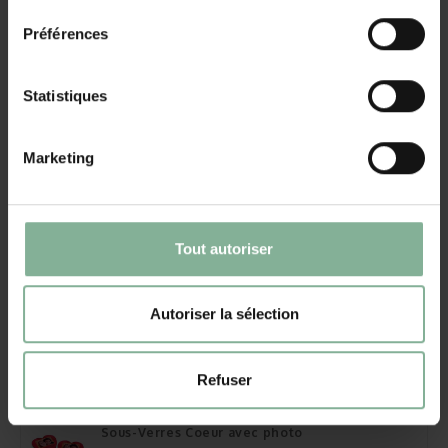
Autres cadeaux
Préférences
Puzzle grand format avec photo
€23,95
Statistiques
Afficher le produit
Marketing
Puzzle pour Enfants avec photo
€22,95
Afficher le produit
Tout autoriser
Tapis de Souris Coeur
€12,95
Afficher le produit
Autoriser la sélection
Boule à Neige Coeur avec photo
€13,95
Refuser
Afficher le produit
Sous-Verres Coeur avec photo