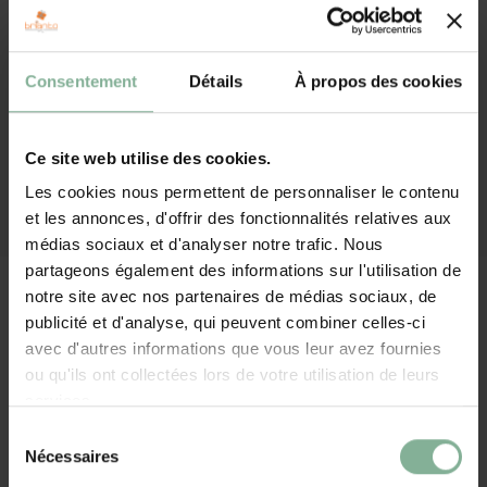
Cadeaux sans personnalisation
PARTAGER:
Sacs, pochette d'écriture, portefeuilles, ...
Consentement
Détails
À propos des cookies
Plus de 120 000 clients satisfaits
Plus de cadeaux
Envoyé en 2-4 jours ouvrables
Production dans notre propre atelier
Ce site web utilise des cookies.
Les cookies nous permettent de personnaliser le contenu
et les annonces, d'offrir des fonctionnalités relatives aux
Vous avez une question sur ce cadeau ? Contacter nous !
médias sociaux et d'analyser notre trafic. Nous
Description
partageons également des informations sur l'utilisation de
notre site avec nos partenaires de médias sociaux, de
publicité et d'analyse, qui peuvent combiner celles-ci
Une façon originale de surprendre votre amour. 101 pièces pour les
avec d'autres informations que vous leur avez fournies
vrais amateurs de puzzle.
ou qu'ils ont collectées lors de votre utilisation de leurs
Belle finition brillante
services.
Se compose de 101 pièces
Sélection
Dimensions 24,0 x 31,0 cm
Nécessaires
Emballé dans une pochette de soie
du
consentement