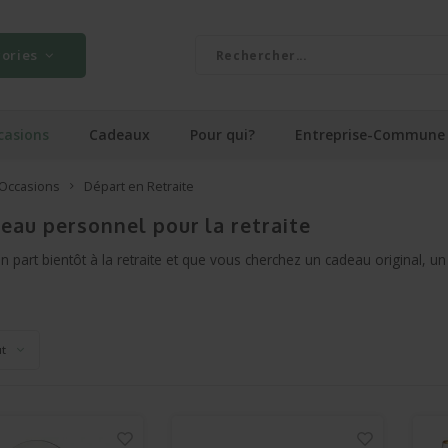
ories
casions
Cadeaux
Pour qui?
Entreprise-Commune
Occasions
Départ en Retraite
eau personnel pour la retraite
un part bientôt à la retraite et que vous cherchez un cadeau original
ut