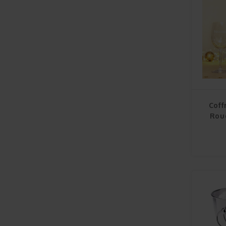
Coff
Rou