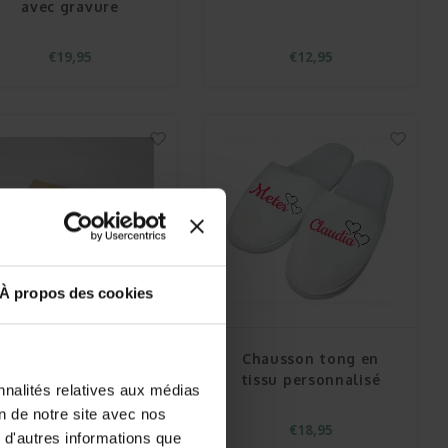
avec gravure
€19,95
€12,95
À propos des cookies
Boîte à mouchoirs
Chausson tong en
tissue
tissu personnalisé
nnalités relatives aux médias
on de notre site avec nos
€29,95
€18,95
 d'autres informations que