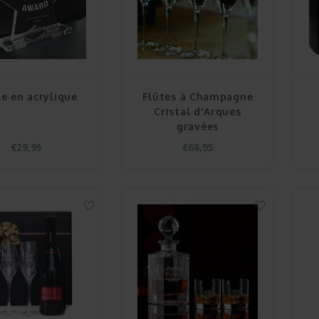
le en acrylique
Flûtes à Champagne
Cristal d'Arques
gravées
€29,95
€68,95