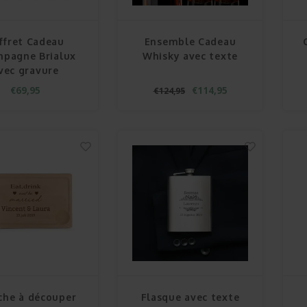
ffret Cadeau
Ensemble Cadeau
pagne Brialux
Whisky avec texte
vec gravure
€69,95
€114,95
€124,95
che à découper
Flasque avec texte