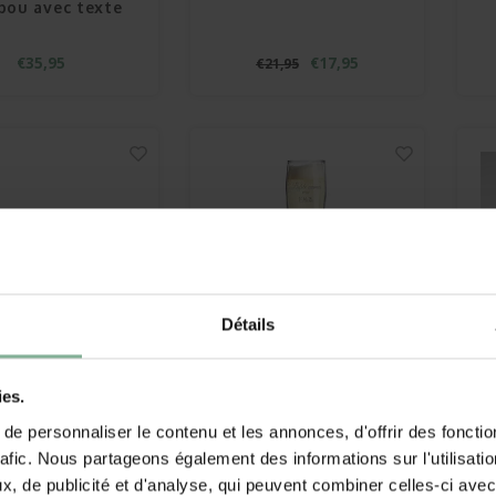
ou avec texte
€35,95
€17,95
€21,95
Détails
ies.
eau de cuisine
Flûte à Champagne
tier avec nom
Lana avec gravure
e personnaliser le contenu et les annonces, d'offrir des fonctio
rafic. Nous partageons également des informations sur l'utilisati
€59,95
€14,95
, de publicité et d'analyse, qui peuvent combiner celles-ci avec