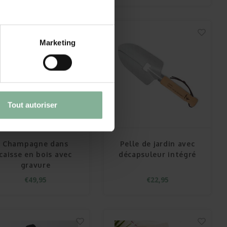
Marketing
Tout autoriser
Champagne dans
Pelle de jardin avec
caisse en bois avec
décapsuleur intégré
gravure
€49,95
€22,95