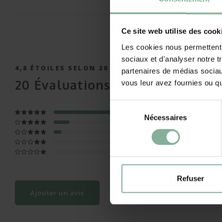
Ce site web utilise des cook
Les cookies nous permettent d
sociaux et d'analyser notre t
4,8
ÉTOILES SELON
20
AVIS
partenaires de médias sociaux
20
Évaluations
vous leur avez fournies ou qu'
Sélection
Nécessaires
du
consentement
Refuser
Ajouter un avis