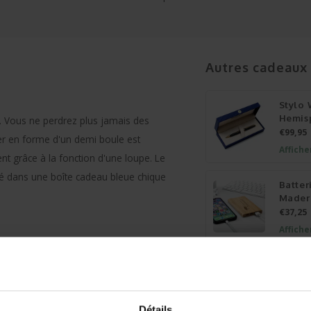
Autres cadeaux
Stylo
Hemis
. Vous ne perdrez plus jamais des
€99,95
ier en forme d'un demi boule est
Affiche
ment grâce à la fonction d'une loupe. Le
ré dans une boîte cadeau bleue chique
Batter
Mader
€37,25
Affiche
te et/ou une figure. Votre
e message sera être bien transmis sur
Détails