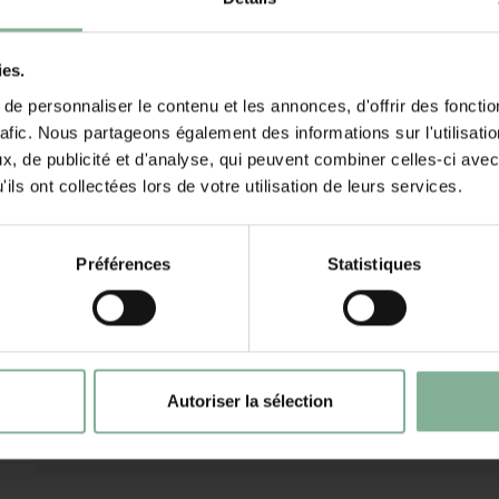
ies.
e personnaliser le contenu et les annonces, d'offrir des fonctio
rafic. Nous partageons également des informations sur l'utilisati
, de publicité et d'analyse, qui peuvent combiner celles-ci avec
ils ont collectées lors de votre utilisation de leurs services.
23 NOV 2025
j.ruepert
Alles weer prima verzorgd
Préférences
Statistiques
16 MAY 2025
j.ruepert
Autoriser la sélection
Heel erg tevreden over alles! Ik zal iedereen jullie bedrijf aa