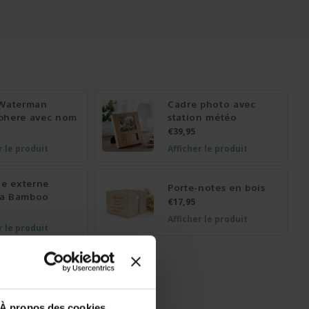
 Waterman
Cadre photo avec
phere avec nom
station météo
€39,95
r le produit
Afficher le produit
ie externe
Porte-notes en bois
a Bamboo
€17,95
Afficher le produit
r le produit
À propos des cookies