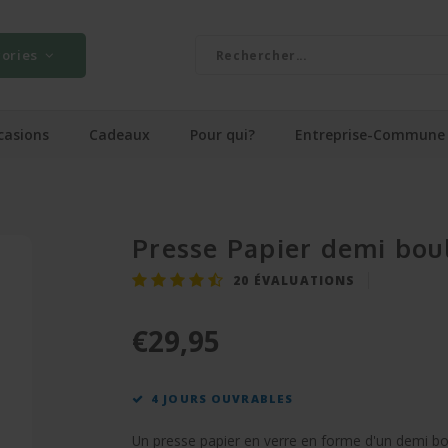
ories
casions
Cadeaux
Pour qui?
Entreprise-Commune
Presse Papier demi bou
20
ÉVALUATIONS
€29,95
4 JOURS OUVRABLES
Un presse papier en verre en forme d'un demi bou