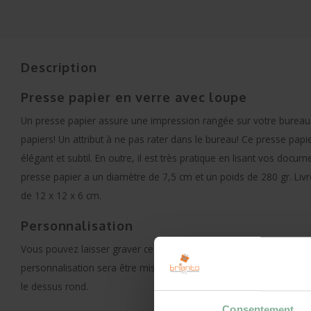
Description
Presse papier en verre avec loupe
Un presse papier assure une impression rangée sur votre bureau
papiers! Un attribut à ne pas rater dans le bureau! Ce presse pap
élégant et subtil. En outre, il est très pratique en lisant vos docu
presse papier a un diamètre de 7,5 cm et un poids de 280 gr. Liv
de 12 x 12 x 6 cm.
Personnalisation
Vous pouvez laisser graver ce presse papier avec votre propre tex
personnalisation sera être mis sur le fond plat, par laquelle votr
le dessus rond.
Consentement