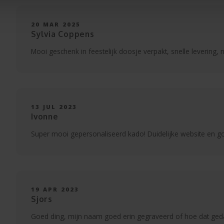
20 MAR 2025
Sylvia Coppens
Mooi geschenk in feestelijk doosje verpakt, snelle levering,
13 JUL 2023
Ivonne
Super mooi gepersonaliseerd kado! Duidelijke website en g
19 APR 2023
Sjors
Goed ding, mijn naam goed erin gegraveerd of hoe dat gedaa