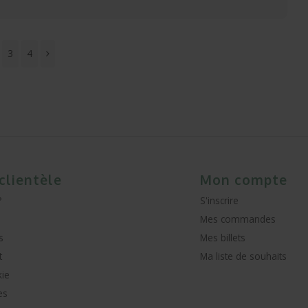
3
4
 clientèle
Mon compte
?
S'inscrire
Mes commandes
s
Mes billets
t
Ma liste de souhaits
kie
es