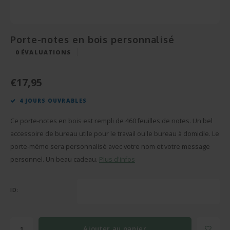
Cérém
Bonbo
Départ en Retraite
Champagnes et Vins
Cadeau Bébé
Cadea
Puzzl
Pendaison
Cadeau Décoration
Porte-notes en bois personnalisé
Rétab
Miroi
0
ÉVALUATIONS
Communion
Cadeau Photo
Réuss
Cava
€17,95
Fête des Pères
BBQ sets
4 JOURS OUVRABLES
Texti
Fête des Mères
Verre et Cristal
Ce porte-notes en bois est rempli de 460 feuilles de notes. Un bel
Verres
Pâques
Serviettes de bain
accessoire de bureau utile pour le travail ou le bureau à domicile. Le
porte-mémo sera personnalisé avec votre nom et votre message
Vases
Saint-Valentin
Bougies
personnel. Un beau cadeau.
Plus d'infos
Flûte
Cadeaux d'été
Peluches
ID:
Stylo'
Plus d'occasions
Portes-clés
Ajouter au panier