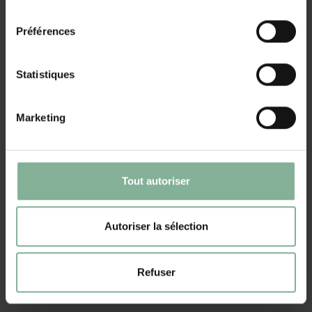
à court de notes, vous pouvez facilement en ajouter de nouvelles
consentement
dans le porte-notes.
Préférences
Le porte-mémo en bois est parfait pour le travail ou la maison. C'est
un accessoire pratique qui vous aide à garder une trace des notes
Statistiques
importantes et vous fait gagner du temps car vous n'avez pas
besoin de chercher des feuilles de notes volantes.
Marketing
Dimensions du porte-mémo 10,5 x 10,5 cm, hauteur 7 cm
460 feuilles de papier blanc de 70 gr/m². 9 cm x 9 cm
En résumé, le porte-mémo en bois est un accessoire essentiel pour
Tout autoriser
votre bureau. Non seulement il offre commodité et organisation,
mais il est également élégant. La possibilité de le personnaliser en
fait un cadeau unique et personnel qui sera certainement apprécié.
Autoriser la sélection
Avec le porte-mémo, vous pouvez organiser votre bureau en un
rien de temps et vous assurer de ne pas oublier les notes et les
tâches importantes. Commandez dès maintenant votre porte-mémo
Refuser
en bois et faites-en l'expérience !