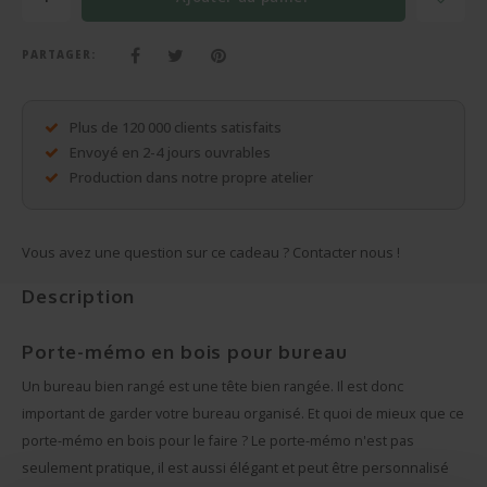
Cadeaux sans personnalisation
Sacs, pochette d'écriture, portefeuilles, ...
PARTAGER:
Plus de cadeaux
Plus de 120 000 clients satisfaits
Envoyé en 2-4 jours ouvrables
Production dans notre propre atelier
Vous avez une question sur ce cadeau ? Contacter nous !
Description
Porte-mémo en bois pour bureau
Un bureau bien rangé est une tête bien rangée. Il est donc
important de garder votre bureau organisé. Et quoi de mieux que ce
porte-mémo en bois pour le faire ? Le porte-mémo n'est pas
seulement pratique, il est aussi élégant et peut être personnalisé