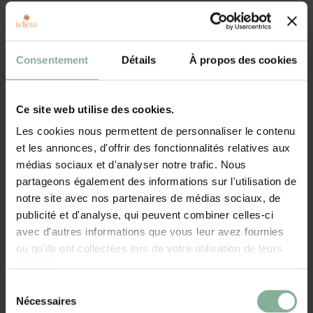
avec un nom, un message personnel et une illustration.
Porte-mémo personnalisé
La personnalisation du porte-mémo avec un nom ou un message
Consentement
Détails
À propos des cookies
rend le cadeau encore plus spécial. C'est un cadeau idéal pour les
occasions spéciales telles que les anniversaires, la fête des mères
ou des pères, ou comme cadeau de remerciement pour votre
Ce site web utilise des cookies.
professeur. C'est un cadeau qui n'est pas seulement élégant, mais
Les cookies nous permettent de personnaliser le contenu
aussi pratique et précieux.
et les annonces, d'offrir des fonctionnalités relatives aux
médias sociaux et d'analyser notre trafic. Nous
Porte-notes en cadeau
partageons également des informations sur l'utilisation de
Le porte-notes a un design élégant et moderne et est fabriqué en
notre site avec nos partenaires de médias sociaux, de
bois naturel, ce qui lui confère un aspect durable et esthétique.
publicité et d'analyse, qui peuvent combiner celles-ci
avec d'autres informations que vous leur avez fournies
Le porte-notes est livré avec 460 blocs-notes blancs. Cela signifie
ou qu'ils ont collectées lors de votre utilisation de leurs
que vous avez suffisamment de feuilles de notes pour noter toutes
services.
vos tâches importantes, vos rappels et vos rendez-vous. Vous
Sélection
n'avez pas à vous soucier de manquer de notes. Lorsque vous êtes
Nécessaires
du