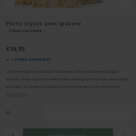
Cérém
Bonbo
Départ en Retraite
Champagnes et Vins
Cadeau Bébé
Cadea
Puzzl
Pendaison
Cadeau Décoration
Porte-stylos avec gravure
Rétab
Miroi
1
ÉVALUATIONS
Communion
Cadeau Photo
Réuss
Cava
€16,95
Fête des Pères
BBQ sets
4 JOURS OUVRABLES
Texti
Fête des Mères
Verre et Cristal
Un porte-stylos en bois en forme de cube qui illumine chaque
Verres
Pâques
Serviettes de bain
bureau. Nous y gravons votre texte. Idéal pour le bureau de maman
ou papa, ou comme cadeau pour l'enseignant ou le professeur.
Vases
Saint-Valentin
Bougies
Plus d'infos
Flûte
Cadeaux d'été
Peluches
ID:
Stylo'
Plus d'occasions
Portes-clés
Ajouter au panier