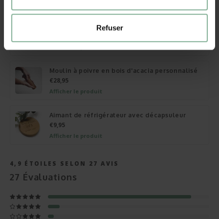
Afficher le produit
Couteau de cuisine Sabatier Integra
Refuser
€59,95
Afficher le produit
Moulin à poivre en bois d'acacia personnalisé
€28,95
Afficher le produit
Aimant de réfrigérateur avec décapsuleur
€9,95
Afficher le produit
4,9
ÉTOILES SELON
27
AVIS
27
Évaluations