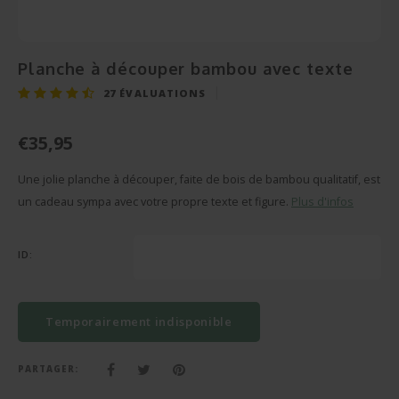
Cérém
Bonbo
Départ en Retraite
Champagnes et Vins
Cadeau Bébé
Cadea
Puzzl
Pendaison
Cadeau Décoration
Planche à découper bambou avec texte
Rétab
Miroi
27
ÉVALUATIONS
Communion
Cadeau Photo
Réuss
Cava
€35,95
Fête des Pères
BBQ sets
Texti
Une jolie planche à découper, faite de bois de bambou qualitatif, est
Fête des Mères
Verre et Cristal
un cadeau sympa avec votre propre texte et figure.
Plus d'infos
Verres
Pâques
Serviettes de bain
ID:
Vases
Saint-Valentin
Bougies
Flûte
Cadeaux d'été
Peluches
Temporairement indisponible
Stylo'
Plus d'occasions
Portes-clés
PARTAGER: