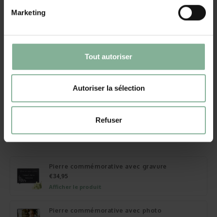
Marketing
Comment taper une croix †
Maintenez la touche Alt enfoncée et sur le pavé numérique, tapez
Tout autoriser
le code suivant 0134
Autoriser la sélection
Acheter une ardoise avec du texte en ligne
peut se faire rapidement et facilement sur
Refuser
brianto. be.
Autres cadeaux
Pierre commémorative avec gravure
€34,95
Afficher le produit
Pierre commémorative avec photo