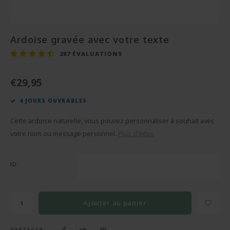
Cérém
Bonbo
Départ en Retraite
Champagnes et Vins
Cadeau Bébé
Cadea
Puzzl
Pendaison
Cadeau Décoration
Ardoise gravée avec votre texte
Rétab
Miroi
287
ÉVALUATIONS
Communion
Cadeau Photo
Réuss
Cava
€29,95
Fête des Pères
BBQ sets
4 JOURS OUVRABLES
Texti
Fête des Mères
Verre et Cristal
Cette ardoise naturelle, vous pouvez personnaliser à souhait avec
Verres
Pâques
Serviettes de bain
votre nom ou message personnel.
Plus d'infos
Vases
Saint-Valentin
Bougies
ID:
Flûte
Cadeaux d'été
Peluches
Ajouter au panier
Stylo'
Plus d'occasions
Portes-clés