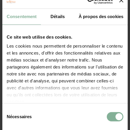
PARTAGER:
Cadeaux sans personnalisation
Sacs, pochette d'écriture, portefeuilles, ...
Consentement
Détails
À propos des cookies
Plus de 120 000 clients satisfaits
Envoyé en 2-4 jours ouvrables
Plus de cadeaux
Production dans notre propre atelier
Ce site web utilise des cookies.
Les cookies nous permettent de personnaliser le contenu
Vous avez une question sur ce cadeau ? Contacter nous !
et les annonces, d'offrir des fonctionnalités relatives aux
médias sociaux et d'analyser notre trafic. Nous
Description
partageons également des informations sur l'utilisation de
notre site avec nos partenaires de médias sociaux, de
A l'intérieur, les petites paillettes en forme d'étoiles argentés
publicité et d'analyse, qui peuvent combiner celles-ci
fournissent un effet vraiment splendide.
avec d'autres informations que vous leur avez fournies
ou qu'ils ont collectées lors de votre utilisation de leurs
services.
Boule à neige avec paillettes
Sélection
Format: 9 x 7,5 cm
Nécessaires
du
Autres cadeaux
consentement