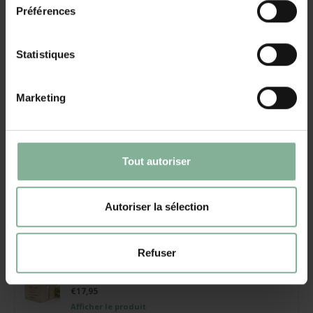
Préférences
Boule à Neige Coeur avec photo
€13,95
Afficher le produit
Statistiques
Cadenas d'Amour Coeur avec photo
Marketing
€17,95
Afficher le produit
Miroir avec votre texte
Tout autoriser
€21,95
Afficher le produit
Autoriser la sélection
Boîte en étain avec photo
€24,95
Afficher le produit
Refuser
Porte-notes en bois
€17,95
Afficher le produit