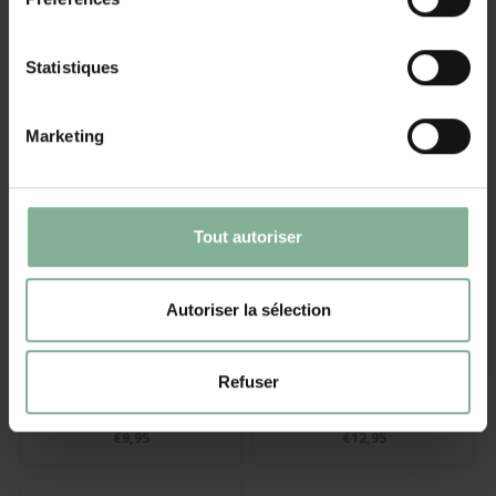
Champagne deluxe
Statistiques
€49,95
€5,99
Marketing
Tout autoriser
Autoriser la sélection
Bonnet de Noël avec
Mug hivernal avec
Refuser
nom
photo
€9,95
€12,95