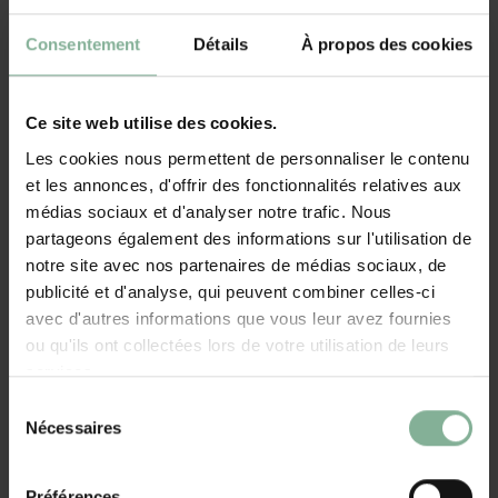
Cadeaux sans personnalisation
Consentement
Détails
À propos des cookies
Sacs, pochette d'écriture, portefeuilles, ...
Plus de cadeaux
Ce site web utilise des cookies.
Chaussette de Noë
Rafraîchisseur à vin
avec nom
Praga
Les cookies nous permettent de personnaliser le contenu
et les annonces, d'offrir des fonctionnalités relatives aux
€12,95
€19,95
€16,95
médias sociaux et d'analyser notre trafic. Nous
partageons également des informations sur l'utilisation de
notre site avec nos partenaires de médias sociaux, de
publicité et d'analyse, qui peuvent combiner celles-ci
avec d'autres informations que vous leur avez fournies
ou qu'ils ont collectées lors de votre utilisation de leurs
services.
Sélection
Nécessaires
du
consentement
Préférences
Support pour seau à
Attendriseur de viande