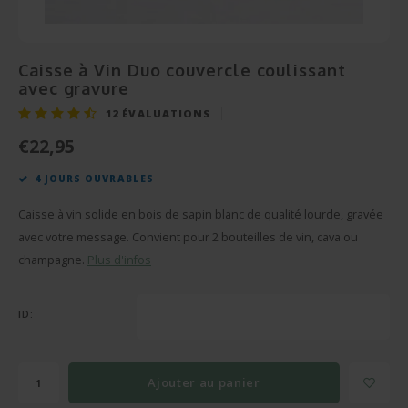
Cérém
Bonbo
Départ en Retraite
Champagnes et Vins
Cadeau Bébé
Cadea
Puzzl
Pendaison
Cadeau Décoration
Caisse à Vin Duo couvercle coulissant
avec gravure
Rétab
Miroi
Communion
Cadeau Photo
12
ÉVALUATIONS
Réuss
Cava
€22,95
Fête des Pères
BBQ sets
4 JOURS OUVRABLES
Texti
Fête des Mères
Verre et Cristal
Caisse à vin solide en bois de sapin blanc de qualité lourde, gravée
Verres
Pâques
Serviettes de bain
avec votre message. Convient pour 2 bouteilles de vin, cava ou
champagne.
Plus d'infos
Vases
Saint-Valentin
Bougies
ID:
Flûte
Cadeaux d'été
Peluches
Stylo'
Plus d'occasions
Portes-clés
Ajouter au panier