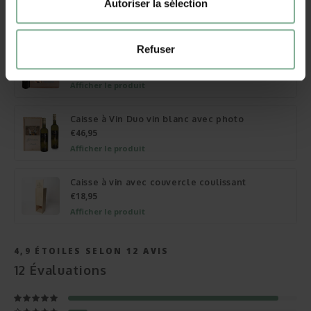
Autoriser la sélection
€23,95
Afficher le produit
Refuser
Caisse à Vin Duo vin rouge avec photo
€45,95
Afficher le produit
Caisse à Vin Duo vin blanc avec photo
€46,95
Afficher le produit
Caisse à vin avec couvercle coulissant
€18,95
Afficher le produit
4,9
ÉTOILES SELON
12
AVIS
12
Évaluations