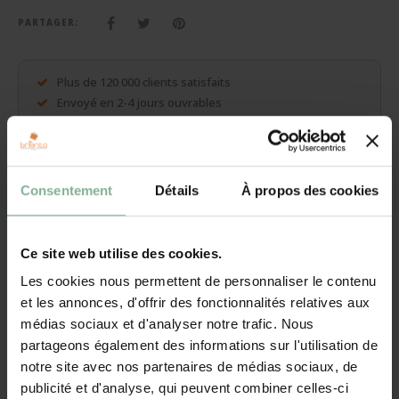
Cadeaux sans personnalisation
PARTAGER:
Sacs, pochette d'écriture, portefeuilles, ...
Plus de 120 000 clients satisfaits
Plus de cadeaux
Envoyé en 2-4 jours ouvrables
Production dans notre propre atelier
Vous avez une question sur ce cadeau ? Contacter nous !
Consentement
Détails
À propos des cookies
Description
Ce site web utilise des cookies.
Caisse à vin avec gravure
Les cookies nous permettent de personnaliser le contenu
Votre texte est gravé, net et indélébile, avec un laser dans le
et les annonces, d'offrir des fonctionnalités relatives aux
couvercle coulissant. Une gravure sur bois donne un effet en relief
médias sociaux et d'analyser notre trafic. Nous
naturel et authentique.
partageons également des informations sur l'utilisation de
Cette caisse à vin est appropriée pour 2 bouteilles de vin, de
notre site avec nos partenaires de médias sociaux, de
champagne, de sekt, de cava ou bouteilles de prosecco. Nos
publicité et d'analyse, qui peuvent combiner celles-ci