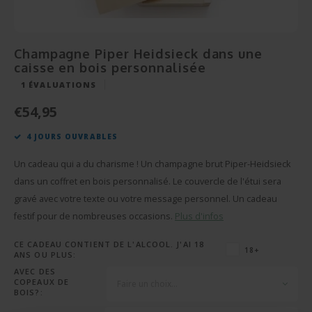
Cérém
Bonbo
Départ en Retraite
Champagnes et Vins
Cadeau Bébé
Cadea
Puzzl
Pendaison
Cadeau Décoration
Champagne Piper Heidsieck dans une
caisse en bois personnalisée
Rétab
Miroi
Communion
Cadeau Photo
1
ÉVALUATIONS
Réuss
Cava
€54,95
Fête des Pères
BBQ sets
4 JOURS OUVRABLES
Texti
Fête des Mères
Verre et Cristal
Un cadeau qui a du charisme ! Un champagne brut Piper-Heidsieck
Verres
Pâques
Serviettes de bain
dans un coffret en bois personnalisé. Le couvercle de l'étui sera
gravé avec votre texte ou votre message personnel. Un cadeau
Vases
Saint-Valentin
Bougies
festif pour de nombreuses occasions.
Plus d'infos
Flûte
CE CADEAU CONTIENT DE L'ALCOOL. J'AI 18
Cadeaux d'été
Peluches
18+
ANS OU PLUS:
AVEC DES
Stylo'
Plus d'occasions
Portes-clés
COPEAUX DE
Faire un choix...
BOIS?: