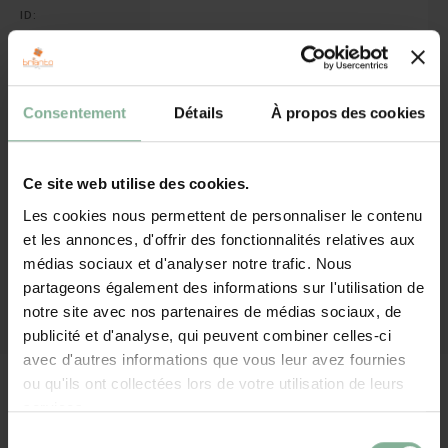
Cadeaux sans personnalisation
ID:
Sacs, pochette d'écriture, portefeuilles, ...
Ajouter au panier
Plus de cadeaux
Consentement
Détails
À propos des cookies
PARTAGER:
Ce site web utilise des cookies.
Plus de 120 000 clients satisfaits
Les cookies nous permettent de personnaliser le contenu
Envoyé en 2-4 jours ouvrables
et les annonces, d'offrir des fonctionnalités relatives aux
Production dans notre propre atelier
médias sociaux et d'analyser notre trafic. Nous
partageons également des informations sur l'utilisation de
notre site avec nos partenaires de médias sociaux, de
Vous avez une question sur ce cadeau ? Contacter nous !
publicité et d'analyse, qui peuvent combiner celles-ci
avec d'autres informations que vous leur avez fournies
Description
ou qu'ils ont collectées lors de votre utilisation de leurs
services.
Champagne Piper-Heidsieck brut 75cl
Coffret en bois avec couvercle coulissant, dimensions 36 cm
Sélection