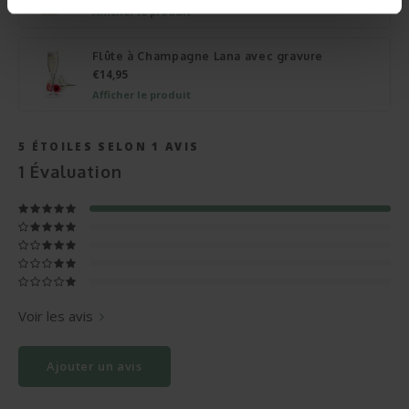
Afficher le produit
Flûte à Champagne Lana avec gravure
€14,95
Afficher le produit
5
ÉTOILES SELON
1
AVIS
1
Évaluation
Voir les avis
Ajouter un avis