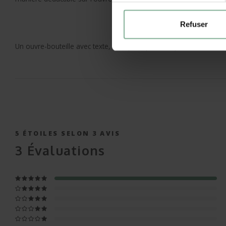
Refuser
Un ouvre-bouteille avec texte, bien plus qu'un simple ouvre-bouteil
5
ÉTOILES SELON
3
AVIS
3
Évaluations