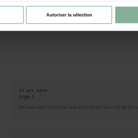
Autoriser la sélection
le !
31 JUL 2020
Inge C.
Het was super mooi! Het was ook heel tof dat er bij de flesop