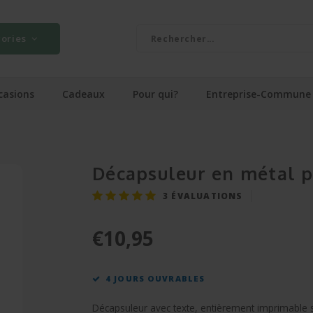
ories
casions
Cadeaux
Pour qui?
Entreprise-Commune
Décapsuleur en métal p
3
ÉVALUATIONS
€10,95
4 JOURS OUVRABLES
Décapsuleur avec texte, entièrement imprimable sel