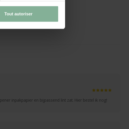
Tout autoriser
ener inpakpapier en bijpassend lint zat. Hier bestel ik nog!