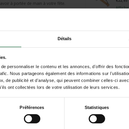
€22,95
 avoir à portée de main à votre fête.
Affiche
mps, cet ouvre-bouteille avec texte
une pendaison de crémaillère ? Comme
Ouvre-
au, surtout si le jeune couple n'en a
person
€11,95
partir d'une seule pièce, mais nous
Détails
Affiche
intéressants pour de plus grandes
Somme
ies.
€39,95
e personnaliser le contenu et les annonces, d'offrir des fonctio
Affiche
rafic. Nous partageons également des informations sur l'utilisati
lles :
, de publicité et d'analyse, qui peuvent combiner celles-ci avec
ils ont collectées lors de votre utilisation de leurs services.
rrière pour l'accrocher.
Préférences
Statistiques
te et votre propre police. Vous
lle. L'impression sera appliquée de