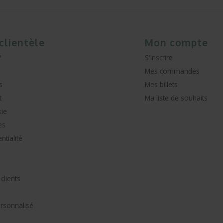
 clientèle
Mon compte
?
S'inscrire
Mes commandes
s
Mes billets
t
Ma liste de souhaits
kie
es
ntialité
lients
ersonnalisé