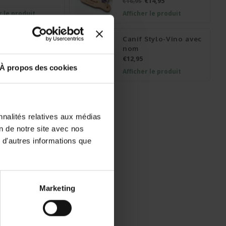
€14,95
€16,95
r le produit
Afficher le produit
bouteille
Canif Stylo-Vino avec
nalisé
nom
€12,95
À propos des cookies
r le produit
Afficher le produit
lier Laguiole
nnalités relatives aux médias
r le produit
on de notre site avec nos
 d'autres informations que
Marketing