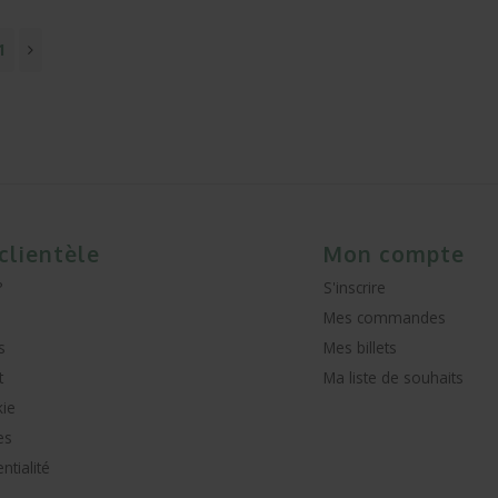
1
 clientèle
Mon compte
?
S'inscrire
Mes commandes
s
Mes billets
t
Ma liste de souhaits
kie
es
ntialité