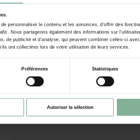
ies.
e personnaliser le contenu et les annonces, d'offrir des fonctio
rafic. Nous partageons également des informations sur l'utilisati
, de publicité et d'analyse, qui peuvent combiner celles-ci avec
28 SEP 2018
ils ont collectées lors de votre utilisation de leurs services.
sonja s.
altijd prima afgewerkt
Préférences
Statistiques
21 SEP 2018
sonja s.
Autoriser la sélection
mooi en snelle levering grt