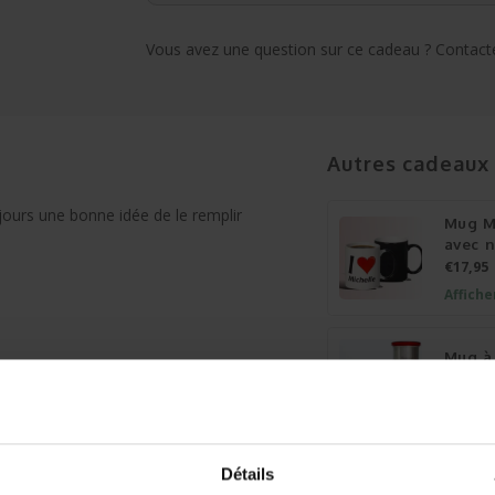
Vous avez une question sur ce cadeau ? Contacte
Autres cadeaux
jours une bonne idée de le remplir
Mug M
avec 
€17,95
Affiche
Mug à 
€15,95
Affiche
Détails