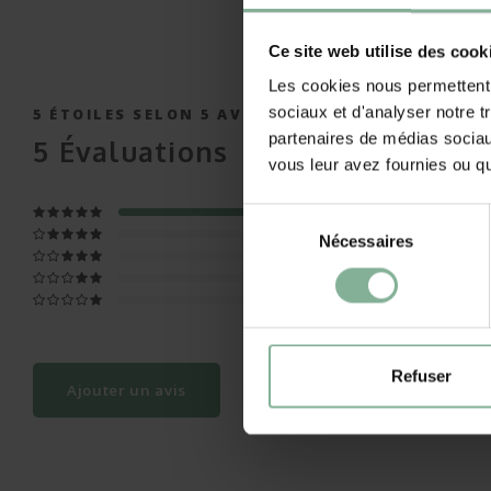
Ce site web utilise des cook
Les cookies nous permettent d
sociaux et d'analyser notre t
5
ÉTOILES SELON
5
AVIS
partenaires de médias sociaux
5
Évaluations
vous leur avez fournies ou qu'
Sélection
Nécessaires
du
consentement
Refuser
Ajouter un avis