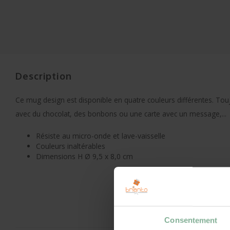
Description
Ce mug design est disponible en quatre couleurs différentes. Tou
avec du chocolat, des bonbons ou une carte avec un message,...
Résiste au micro-onde et lave-vaisselle
Couleurs inaltérables
Dimensions H Ø 9,5 x 8,0 cm
Consentement