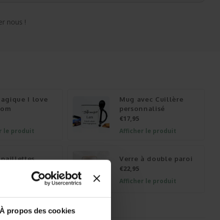
r nous !
agique I love
Mug avec Cuillère
nom
personnalisé
€17,95
r le produit
Afficher le produit
paillettes
Verre à double paroi
€22,95
r le produit
Afficher le produit
À propos des cookies