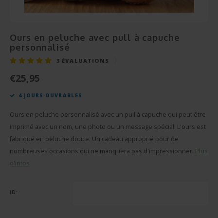
Cérém
Bonbo
Départ en Retraite
Champagnes et Vins
Cadeau Bébé
Cadea
Puzzl
Pendaison
Cadeau Décoration
Ours en peluche avec pull à capuche
personnalisé
Rétab
Miroi
Communion
Cadeau Photo
3
ÉVALUATIONS
Réuss
Cava
€25,95
Fête des Pères
BBQ sets
4 JOURS OUVRABLES
Texti
Fête des Mères
Verre et Cristal
Ours en peluche personnalisé avec un pull à capuche qui peut être
Verres
Pâques
Serviettes de bain
imprimé avec un nom, une photo ou un message spécial. L'ours est
fabriqué en peluche douce. Un cadeau approprié pour de
Vases
Saint-Valentin
Bougies
nombreuses occasions qui ne manquera pas d'impressionner.
Plus
d'infos
Flûte
Cadeaux d'été
Peluches
ID:
Stylo'
Plus d'occasions
Portes-clés