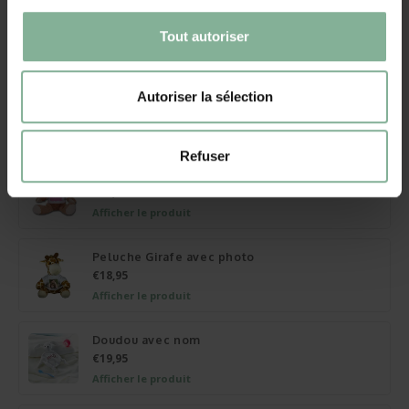
? Ne cherchez pas plus loin que notre ours en peluche à capuche
personnalisé !
Tout autoriser
bel ours en peluche tout doux
hauteur assise 24 cm
Autoriser la sélection
Autres cadeaux
Refuser
Lapin en peluche avec nom
€18,95
Afficher le produit
Peluche Girafe avec photo
€18,95
Afficher le produit
Doudou avec nom
€19,95
Afficher le produit