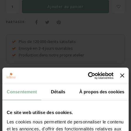
Cadeaux sans personnalisation
Ajouter au panier
Sacs, pochette d'écriture, portefeuilles, ...
PARTAGER:
Plus de cadeaux
Plus de 120 000 clients satisfaits
Envoyé en 2-4 jours ouvrables
Production dans notre propre atelier
Vous avez une question sur ce cadeau ? Contacter nous !
Description
Consentement
Détails
À propos des cookies
Pull à capuche ourson imprimé avec nom ou
photo
Ce site web utilise des cookies.
Cet adorable ourson est fabriqué en peluche douce et porte un pull
Les cookies nous permettent de personnaliser le contenu
à capuche très tendance. De plus, vous pouvez personnaliser le
et les annonces, d'offrir des fonctionnalités relatives aux