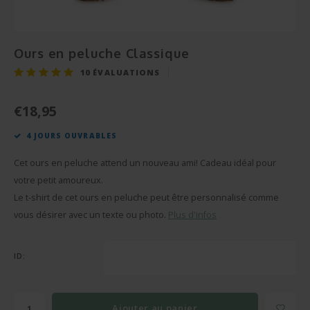
Cérém
Bonbo
Départ en Retraite
Champagnes et Vins
Cadeau Bébé
Cadea
Puzzl
Pendaison
Cadeau Décoration
Ours en peluche Classique
Rétab
Miroi
10
ÉVALUATIONS
Communion
Cadeau Photo
Réuss
Cava
€18,95
Fête des Pères
BBQ sets
4 JOURS OUVRABLES
Texti
Fête des Mères
Verre et Cristal
Cet ours en peluche attend un nouveau ami! Cadeau idéal pour
Verres
Pâques
Serviettes de bain
votre petit amoureux.
Le t-shirt de cet ours en peluche peut être personnalisé comme
Vases
Saint-Valentin
Bougies
vous désirer avec un texte ou photo.
Plus d'infos
Flûte
Cadeaux d'été
Peluches
ID:
Stylo'
Plus d'occasions
Portes-clés
Ajouter au panier