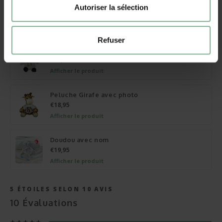
Autoriser la sélection
Autres cadeaux
Refuser
Peluche Chien personnalisé
€18,95
Afficher le produit
Peluche Girafe avec photo
€18,95
Afficher le produit
Doudou avec nom
€19,95
Afficher le produit
5
ÉTOILES SELON
10
AVIS
10
Évaluations