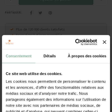
Cadeaux sans personnalisation
Sacs, pochette d'écriture, portefeuilles, ...
PARTAGER:
Plus de cadeaux
Plus de 120 000 clients satisfaits
Envoyé en 2-4 jours ouvrables
Production dans notre propre atelier
Consentement
Détails
À propos des cookies
Vous avez une question sur ce cadeau ? Contacter nous !
Description
Ce site web utilise des cookies.
Les cookies nous permettent de personnaliser le contenu
Ourson en peluche traditionnelle. Votre texte, photo ou nom est
et les annonces, d'offrir des fonctionnalités relatives aux
imprimé sur le t-shirt de l'ourson en peluche. Cette peluche est
médias sociaux et d'analyser notre trafic. Nous
certainement la favorite de tous les enfants.
partageons également des informations sur l'utilisation de
notre site avec nos partenaires de médias sociaux, de
Ourson en peluche traditionnel
publicité et d'analyse, qui peuvent combiner celles-ci