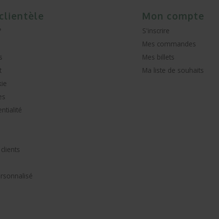
 clientèle
Mon compte
?
S'inscrire
Mes commandes
s
Mes billets
t
Ma liste de souhaits
kie
es
ntialité
lients
ersonnalisé