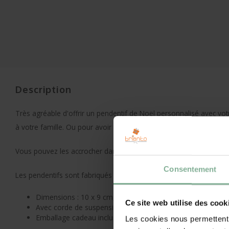
Description
Très agréable d'offrir un pendentif de Noël personnalisé avec v
à votre famille. Ou pour avoir une belle pièce de décoration pou
Vous pouvez les accrocher dans le sapin de Noël, mais aussi dan
Consentement
Les pendentifs sont fabriqués en bois FSC, produit de manière équ
Dimensions : 10 x 9 cm, épaisseur 4mm
Ce site web utilise des cook
Avec corde de suspension
Emballage cadeau inclus
Les cookies nous permettent d