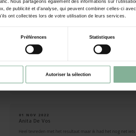
rafic. Nous partageons également des informations sur l'utilisati
, de publicité et d'analyse, qui peuvent combiner celles-ci avec
ils ont collectées lors de votre utilisation de leurs services.
Préférences
Statistiques
05 FEB 2024
Henriëtte Meijer
Autoriser la sélection
Prachtig gemaakt!Voldoet volledig aan de verwachting en snell
01 NOV 2022
Anita De Vos
Heel tevreden met het resultaat maar ik had het nog net ie