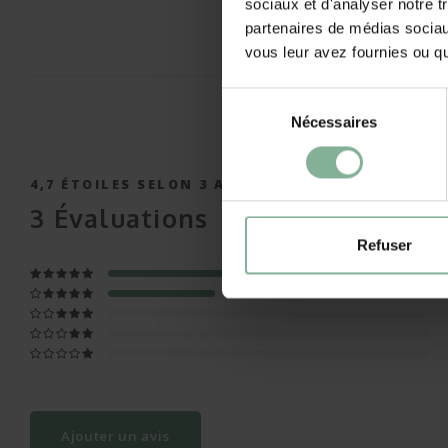
sociaux et d'analyser notre t
partenaires de médias sociaux
vous leur avez fournies ou qu'
Sélection
Nécessaires
du
consentement
4,7
ÉTOILES SELON
3
AVIS
3
Évaluations
Refuser
Ajouter un avis