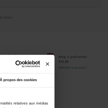
r nous !
t de Noël avec
Mug à paillettes
€15,95
Afficher le produit
r le produit
À propos des cookies
sette de Noë
nom
r le produit
nnalités relatives aux médias