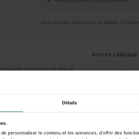
Production dans notre propre atelier
Vous avez une question sur ce cadeau ? Contacte
Autres cadeaux
otre message personnel à vos amis ou
Bonne
r vous-même, bien sûr.
nom
€9,95
Affiche
s toute la maison.
Détails
itable.
Chaus
avec 
€12,95
ies.
Affiche
e personnaliser le contenu et les annonces, d'offrir des fonctio