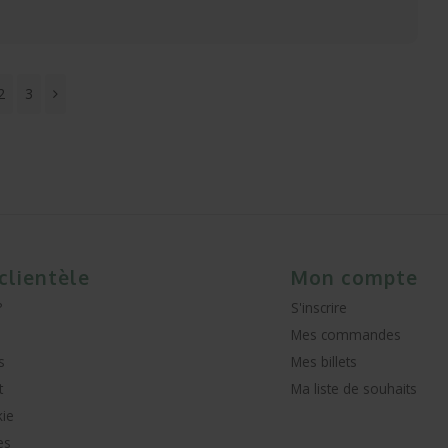
2
3
 clientèle
Mon compte
?
S'inscrire
Mes commandes
s
Mes billets
t
Ma liste de souhaits
kie
es