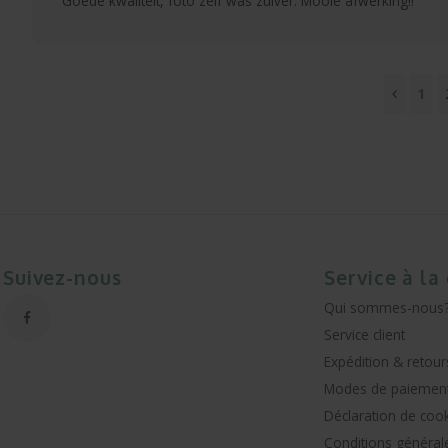
Goede kwaliteit, foto zelf was zuiver. Mooie afwerking!!
1
Suivez-nous
Service à la
Qui sommes-nous
Service client
Expédition & retour
Modes de paiemen
Déclaration de coo
Conditions général