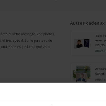
Autres cadeaux
photo et votre message. Vos photos
Table
fet très spécial. Sur le panneau de
avec p
€29,95
ginal pour les jubilaires que vous
Affiche
Ardoi
€34,95
Affiche