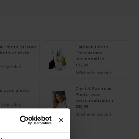
au Photo Viralux
Tableau Photo
hoto et texte
Chromaluxe
personnalisé
€22,95
r le produit
Afficher le produit
Crystal Panneau
se avec photo
Photo avec
personnalisation
r le produit
€32,95
Afficher le produit