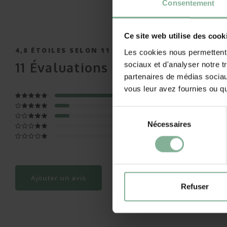
Consentement
Ce site web utilise des cook
4,8
ÉTOILES SELON
11
AVIS
Les cookies nous permettent d
11
Évaluations
sociaux et d'analyser notre t
partenaires de médias sociaux
vous leur avez fournies ou qu'
Sélection
Nécessaires
du
consentement
Ajouter un avis
Refuser