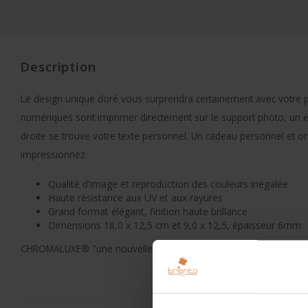
Description
Le design unique doré vous surprendra certainement avec votre 
numériques sont imprimer directement sur le support photo, un ef
droite se trouve votre texte personnel. Un cadeau personnel et ori
impressionnez.
Qualité d'image et reproduction des couleurs inégalée
Haute résistance aux UV et aux rayures
Grand format élégant, finition haute brillance
Dimensions 18,0 x 12,5 cm et 9,0 x 12,5, épaisseur 6mm
CHROMALUXE® "une nouvelle dimension à vos photos"