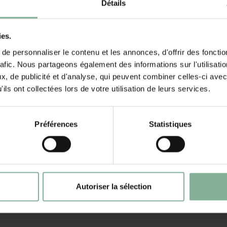
Détails
ies.
e personnaliser le contenu et les annonces, d'offrir des fonctio
rafic. Nous partageons également des informations sur l'utilisati
01 JUL 2026
sarah
, de publicité et d'analyse, qui peuvent combiner celles-ci avec
ils ont collectées lors de votre utilisation de leurs services.
zeer mooi afgewerkt
ik kom zeker nog terug bij jullie om iets te bestellen
Préférences
Statistiques
02 FEB 2022
Labarque
Autoriser la sélection
Zeker een aanrader