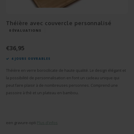
Cérém
Bonbo
Départ en Retraite
Champagnes et Vins
Cadeau Bébé
Cadea
Puzzl
Pendaison
Cadeau Décoration
Théière avec couvercle personnalisé
Rétab
Miroi
0
ÉVALUATIONS
Communion
Cadeau Photo
Réuss
Cava
€36,95
Fête des Pères
BBQ sets
4 JOURS OUVRABLES
Texti
Fête des Mères
Verre et Cristal
Théière en verre borocilicate de haute qualité. Le design élégant et
Verres
Pâques
Serviettes de bain
la possibilité de personnalisation en font un cadeau unique qui
peut faire plaisir à de nombreuses personnes. Comprend une
Vases
Saint-Valentin
Bougies
passoire à thé et un plateau en bambou.
Flûte
Cadeaux d'été
Peluches
Stylo'
Plus d'occasions
Portes-clés
een gravure-opti
Plus d'infos