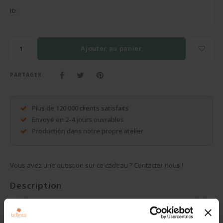
Cadeaux sans personnalisation
ID:
Sacs, pochette d'écriture, portefeuilles, ...
Ajouter au panier
Plus de cadeaux
PARTAGER:
Plus de 120 000 clients satisfaits
Envoyé en 2-4 jours ouvrables
Production dans notre propre atelier
Vous avez une question sur ce cadeau ? Contacter nous !
Description
Théière en verre borocilicate