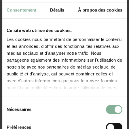
Vous voulez surprendre quelqu'un avec un cadeau unique et
Consentement
Détails
À propos des cookies
pratique ? Notre théière tendance en verre borocilicate de haute
qualité est le choix idéal ! Cette théière élégante est livrée avec une
passoire en acier inoxydable, ce qui vous permet de déguster votre
Ce site web utilise des cookies.
thé préféré en toute simplicité.
Les cookies nous permettent de personnaliser le contenu
La théière en cadeau
et les annonces, d'offrir des fonctionnalités relatives aux
Ce qui rend cette théière vraiment spéciale, c'est le couvercle en
médias sociaux et d'analyser notre trafic. Nous
bambou qui la ferme. Ce couvercle est gravé d'un nom ou d'un texte
partageons également des informations sur l'utilisation de
notre site avec nos partenaires de médias sociaux, de
personnel. Vous transformez ainsi cette théière en un fantastique
publicité et d'analyse, qui peuvent combiner celles-ci
cadeau personnalisé.
avec d'autres informations que vous leur avez fournies
D'une capacité de 850 ml, cette théière est parfaite pour les
ou qu'ils ont collectées lors de votre utilisation de leurs
moments de détente en famille ou entre amis. Que vous célébriez
services.
un anniversaire, une pendaison de crémaillère ou une fête, cette
Sélection
théière personnalisée plaira à coup sûr à son destinataire.
Nécessaires
du
consentement
Et comme si cela ne suffisait pas, vous recevrez également un
Préférences