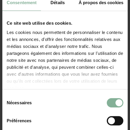
Cadeaux sans personnalisation
Consentement
Détails
À propos des cookies
PARTAGER:
Sacs, pochette d'écriture, portefeuilles, ...
Ce site web utilise des cookies.
Plus de 120 000 clients satisfaits
Plus de cadeaux
Les cookies nous permettent de personnaliser le contenu
Envoyé en 2-4 jours ouvrables
et les annonces, d'offrir des fonctionnalités relatives aux
Production dans notre propre atelier
médias sociaux et d'analyser notre trafic. Nous
partageons également des informations sur l'utilisation de
Vous avez une question sur ce cadeau ? Contacter nous !
notre site avec nos partenaires de médias sociaux, de
publicité et d'analyse, qui peuvent combiner celles-ci
Description
avec d'autres informations que vous leur avez fournies
ou qu'ils ont collectées lors de votre utilisation de leurs
Les enfant, l'enseignant ou l'enseignante,... A la maison ou à l'école,
services.
votre propre trousse à stylos avec votre photo préférée. Amusant à
Sélection
donner mais aussi à recevoir. Un cadeau utile et surprenant!
Nécessaires
du
consentement
Préférences
Nylon 600D solide
Grand compartiment principal et fermeture éclair