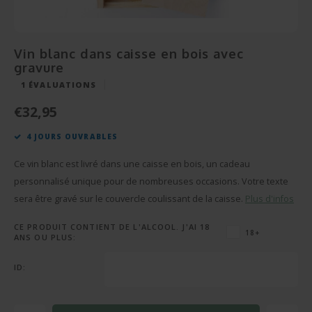
Cérém
Bonbo
Départ en Retraite
Champagnes et Vins
Cadeau Bébé
Cadea
Puzzl
Pendaison
Cadeau Décoration
Vin blanc dans caisse en bois avec
gravure
Rétab
Miroi
Communion
Cadeau Photo
1
ÉVALUATIONS
Réuss
Cava
€32,95
Fête des Pères
BBQ sets
4 JOURS OUVRABLES
Texti
Fête des Mères
Verre et Cristal
Ce vin blanc est livré dans une caisse en bois, un cadeau
Verres
Pâques
Serviettes de bain
personnalisé unique pour de nombreuses occasions. Votre texte
sera être gravé sur le couvercle coulissant de la caisse.
Plus d'infos
Vases
Saint-Valentin
Bougies
CE PRODUIT CONTIENT DE L'ALCOOL. J'AI 18
18+
ANS OU PLUS:
Flûte
Cadeaux d'été
Peluches
ID:
Stylo'
Plus d'occasions
Portes-clés