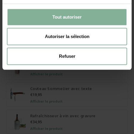
Vin blanc dans caisse en bois avec photo
€32,95
Tout autoriser
Afficher le produit
Caisse à Vin Duo vin blanc avec gravure
Autoriser la sélection
€44,95
Afficher le produit
Refuser
Caisse à Vin couvercle charnière avec gravure
€21,95
Afficher le produit
Couteau Sommelier avec texte
€19,95
Afficher le produit
Rafraîchisseur à vin avec gravure
€34,95
Afficher le produit