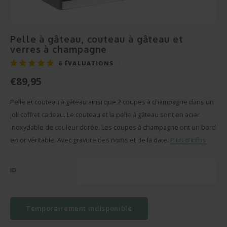
Cérém
Bonbo
Départ en Retraite
Champagnes et Vins
Cadeau Bébé
Cadea
Puzzl
Pendaison
Cadeau Décoration
Pelle à gâteau, couteau à gâteau et
verres à champagne
Rétab
Miroi
Communion
Cadeau Photo
6
ÉVALUATIONS
Réuss
Cava
€89,95
Fête des Pères
BBQ sets
Texti
Pelle et couteau à gâteau ainsi que 2 coupes à champagne dans un
Fête des Mères
Verre et Cristal
joli coffret cadeau. Le couteau et la pelle à gâteau sont en acier
Verres
inoxydable de couleur dorée. Les coupes à champagne ont un bord
Pâques
Serviettes de bain
en or véritable. Avec gravure des noms et de la date.
Plus d'infos
Vases
Saint-Valentin
Bougies
ID:
Flûte
Cadeaux d'été
Peluches
Stylo'
Plus d'occasions
Portes-clés
Temporairement indisponible