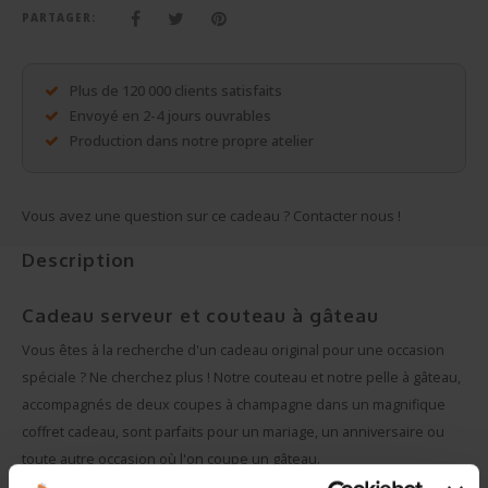
Cadeaux sans personnalisation
PARTAGER:
Sacs, pochette d'écriture, portefeuilles, ...
Plus de 120 000 clients satisfaits
Plus de cadeaux
Envoyé en 2-4 jours ouvrables
Production dans notre propre atelier
Vous avez une question sur ce cadeau ? Contacter nous !
Description
Cadeau serveur et couteau à gâteau
Vous êtes à la recherche d'un cadeau original pour une occasion
spéciale ? Ne cherchez plus ! Notre couteau et notre pelle à gâteau,
accompagnés de deux coupes à champagne dans un magnifique
coffret cadeau, sont parfaits pour un mariage, un anniversaire ou
toute autre occasion où l'on coupe un gâteau.