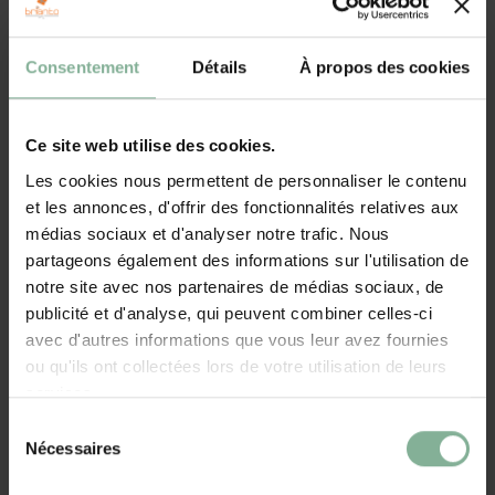
Le couteau et la pelle à gâteau sont en acier inoxydable d'une belle
couleur dorée et les coupes à champagne ont un bord en or
Consentement
Détails
À propos des cookies
véritable pour une touche de luxe supplémentaire.
Cadeau avec gravure
Ce site web utilise des cookies.
La pelle à gâteau, le couteau et les coupes à champagne seront
Les cookies nous permettent de personnaliser le contenu
gravés des noms et de la date de l'occasion spéciale, ou
et les annonces, d'offrir des fonctionnalités relatives aux
éventuellement de tout autre texte que vous indiquerez dans notre
médias sociaux et d'analyser notre trafic. Nous
éditeur en ligne. Un cadeau plus personnalisé est difficilement
partageons également des informations sur l'utilisation de
concevable.
notre site avec nos partenaires de médias sociaux, de
publicité et d'analyse, qui peuvent combiner celles-ci
Pelle à gâteau et couteau en acier inoxydable brossé
avec d'autres informations que vous leur avez fournies
couleur or
ou qu'ils ont collectées lors de votre utilisation de leurs
Longueur du couteau 32 cm, serveur à gâteau 27 cm
2 verres à champagne en cristal de Bohème avec bord doré
services.
Personnalisation identique sur les verres, le couteau et la
Sélection
pelle à gâteau
Nécessaires
Coffret cadeau avec noeud
du
consentement