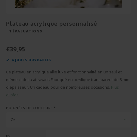
Cérém
Bonbo
Départ en Retraite
Champagnes et Vins
Cadeau Bébé
Cadea
Puzzl
Pendaison
Cadeau Décoration
Plateau acrylique personnalisé
Rétab
Miroi
1
ÉVALUATIONS
Communion
Cadeau Photo
Réuss
Cava
€39,95
Fête des Pères
BBQ sets
4 JOURS OUVRABLES
Texti
Fête des Mères
Verre et Cristal
Ce plateau en acrylique allie luxe et fonctionnalité en un seul et
Verres
Pâques
Serviettes de bain
même cadeau attrayant. Fabriqué en acrylique transparent de 8 mm
d'épaisseur. Un cadeau pour de nombreuses occasions.
Plus
Vases
Saint-Valentin
Bougies
d'infos
Flûte
POIGNÉES DE COULEUR:
*
Cadeaux d'été
Peluches
Or
Stylo'
Plus d'occasions
Portes-clés
ID: