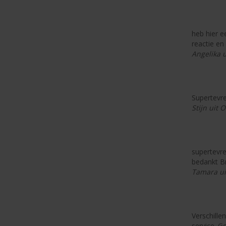
heb hier e
reactie en
Angelika u
Supertevre
Stijn uit
supertevre
bedankt Br
Tamara ui
Verschille
service. G