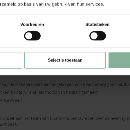
erzameld op basis van uw gebruik van hun services.
b ik mijn bestelling in ontvangst genomen en wat is het mooi geworden!
e snelle levering, complimenten!
Voorkeuren
Statistieken
uit Hulshorst
e even laten weten dat ik de flacon al heb ontvangen! Daarnaast ziet de
or de snelle service en top uitwerking!
Selectie toestaan
Amsterdam
daag de kurkentrekkers binnengekregen en ze zien er erg goed uit. Ik vi
ken en dat jullie er iets moois van hebben gemaakt.
Amstelveen
proficiat aan het team van Brianto! Super tevreden over de levering en
 Humbeek