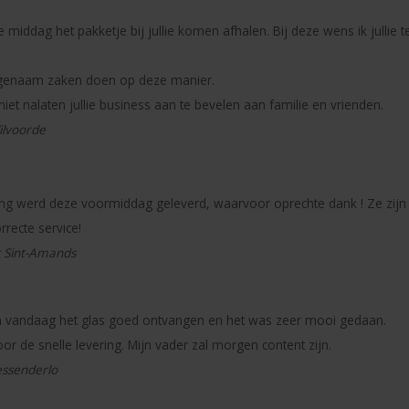
e middag het pakketje bij jullie komen afhalen. Bij deze wens ik jullie
ngenaam zaken doen op deze manier.
niet nalaten jullie business aan te bevelen aan familie en vrienden.
Vilvoorde
ing werd deze voormiddag geleverd, waarvoor oprechte dank ! Ze zijn
orrecte service!
it Sint-Amands
n vandaag het glas goed ontvangen en het was zeer mooi gedaan.
or de snelle levering. Mijn vader zal morgen content zijn.
Tessenderlo