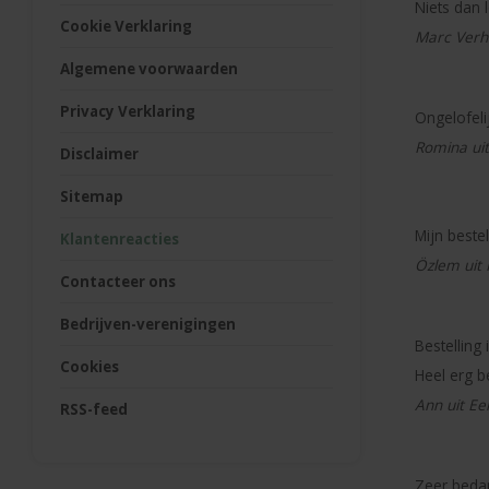
Niets dan 
Cookie Verklaring
Marc Verh
Algemene voorwaarden
Privacy Verklaring
Ongelofeli
Romina ui
Disclaimer
Sitemap
Mijn beste
Klantenreacties
Özlem uit
Contacteer ons
Bedrijven-verenigingen
Bestellin
Cookies
Heel erg b
Ann uit Ee
RSS-feed
Zeer bedan