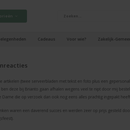
orieën
elegenheden
Cadeaus
Voor wie?
Zakelijk-Gemee
nreacties
e artikelen (twee serveerbladen met tekst en foto plus een gepersona
 Ik ben deze bij Brianto gaan afhalen wegens veel te nipt door mij beste
ke Dame die op verzoek dan ook nog eens alles prachtig ingepakt heeft
ken waren een daverend succes en werden zeer op prijs gesteld door 
sfeest).