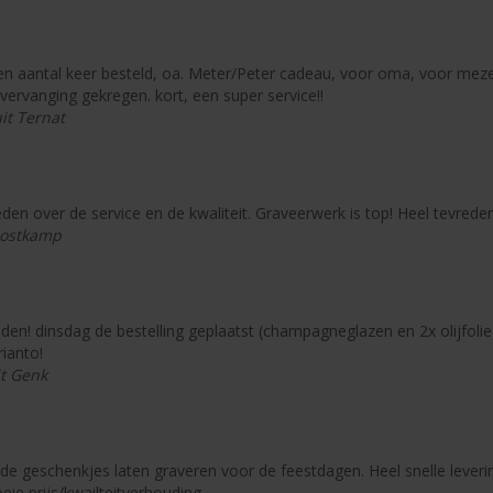
en aantal keer besteld, oa. Meter/Peter cadeau, voor oma, voor mezelf
 vervanging gekregen. kort, een super service!!
it Ternat
den over de service en de kwaliteit. Graveerwerk is top! Heel tevreden
 Oostkamp
den! dinsdag de bestelling geplaatst (champagneglazen en 2x olijfolie 
ianto!
t Genk
nde geschenkjes laten graveren voor de feestdagen. Heel snelle lever
oeie prijs/kwailteitverhouding.