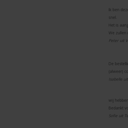
Ik ben dez
snel.
Het is aa
We zullen 
Peter uit 
De bestell
(alweer) c
Isabelle u
wij hebbe
Bedankt vo
Sofie uit 