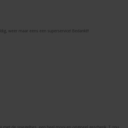
ldig, weer maar eens een superservice! Bedankt!!
lij met de spiegeltjes, een heel mooi en origineel geschenk. T zou