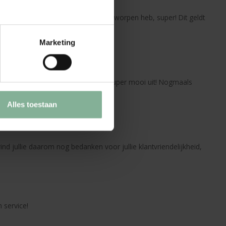
 Precies zoals ik het op de site ontworpen heb, super! Dit geldt
Marketing
ze - en natuurlijk de gravering - er super mooi uit! Nogmaals
Alles toestaan
nd jullie daarom nog bedanken voor jullie klantvriendelijkheid,
 service!