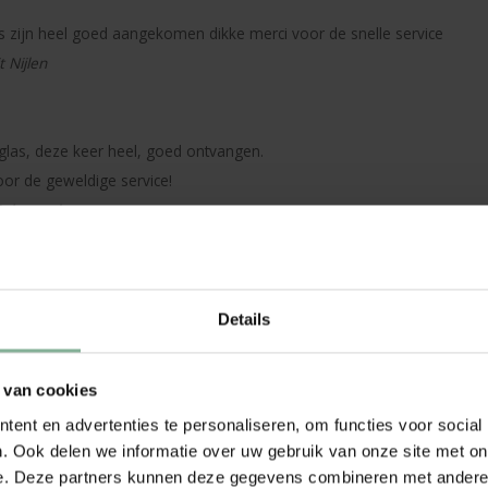
 zijn heel goed aangekomen dikke merci voor de snelle service
 Nijlen
 glas, deze keer heel, goed ontvangen.
or de geweldige service!
 Galmaarden
leisteen goed ontvangen. Heel erg bedankt voor de snelle en uitstekend
Details
 Elsene
 van cookies
ijn vrouw en andere kinderen,was het of onze dochter kwam terug tot
ent en advertenties te personaliseren, om functies voor social
. Ook delen we informatie over uw gebruik van onze site met on
e. Deze partners kunnen deze gegevens combineren met andere i