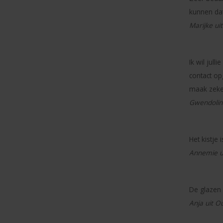
kunnen dat
Marijke ui
Ik wil jul
contact op
maak zeke
Gwendolin
Het kistje
Annemie ui
De glazen 
Anja uit O