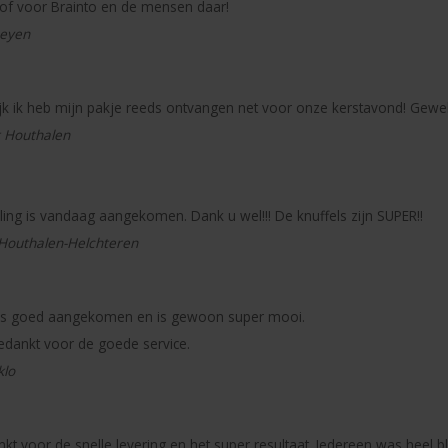
lof voor Brainto en de mensen daar!
eyen
jk ik heb mijn pakje reeds ontvangen net voor onze kerstavond! Gewe
t Houthalen
lling is vandaag aangekomen. Dank u wel!!! De knuffels zijn SUPER!!
 Houthalen-Helchteren
g is goed aangekomen en is gewoon super mooi.
edankt voor de goede service.
klo
kt voor de snelle levering en het super resultaat. Iedereen was heel b