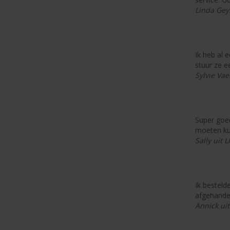
Linda Gey
Ik heb al 
stuur ze e
Sylvie Vae
Super goed
moeten ku
Sally uit L
Ik besteld
afgehandel
Annick ui