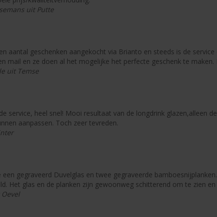
semans uit Putte
een aantal geschenken aangekocht via Brianto en steeds is de service e
en mail en ze doen al het mogelijke het perfecte geschenk te maken.
le uit Temse
e service, heel snel! Mooi resultaat van de longdrink glazen,alleen de
nnen aanpassen. Toch zeer tevreden.
inter
e een gegraveerd Duvelglas en twee gegraveerde bamboesnijplanken. Z
d. Het glas en de planken zijn gewoonweg schitterend om te zien en v
t Oevel