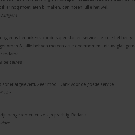
 ik er nog moet laten bijmaken, dan horen jullie het wel.
t Affligem
lie nog eens bedanken voor de super klanten service die jullie hebben ge
genomen & jullie hebben meteen actie ondernomen , nieuw glas gemaakt
r reclame !
a uit Lauwe
 is zonet afgeleverd. Zeer mooi! Dank voor de goede service
t Lier
zijn aangekomen en ze zijn prachtig. Bedankt
udorp