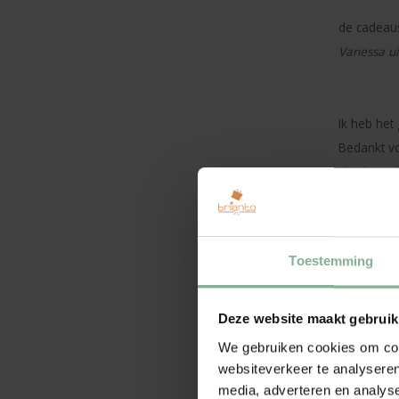
de cadeaus
Vanessa uit
Ik heb het
Bedankt vo
Cindy uit
Ik heb de 
Toestemming
Armela uit
Deze website maakt gebruik
Voor ons m
We gebruiken cookies om cont
Roger
websiteverkeer te analyseren
media, adverteren en analys