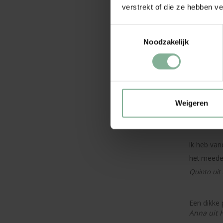
verstrekt of die ze hebben v
Zojuist he
Toestemmingsselectie
ook voor d
Noodzakelijk
Annemarie 
Ik wilde j
bedankt vo
Weigeren
Alex uit 
Ik heb van
het meeden
Quinto uit
Een dikke 
Anna uit