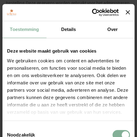
bestelling. Deze gegevens worden gebruikt voor het administreren
van verkoopfacturen. Jouw persoonsgegevens worden beschermd
verzonden en opgeslagen. CatSolutions is tot geheimhouding
verplicht en zal jouw gegevens vertrouwelijk behandelen.
Toestemming
Details
Over
CatSolutions gebruikt jouw persoonsgegevens niet voor andere
doeleinden dan hierboven beschreven.
Deze website maakt gebruik van cookies
We gebruiken cookies om content en advertenties te
personaliseren, om functies voor social media te bieden
Automatisch verzamelde gegevens
en om ons websiteverkeer te analyseren. Ook delen we
Gegevens die automatisch worden verzameld door onze website
informatie over uw gebruik van onze site met onze
partners voor social media, adverteren en analyse. Deze
worden verwerkt met het doel onze dienstverlening verder te
partners kunnen deze gegevens combineren met andere
verbeteren. Deze gegevens (bijvoorbeeld uw webbrowser en
informatie die u aan ze heeft verstrekt of die ze hebben
besturingssysteem) zijn geen persoonsgegevens. IP-adressen (
verzameld op basis van uw gebruik van hun services.
met uitzondering van Lightspeed) worden geanonimiseerd verwerkt
,dit betekent dat deze niet kunnen herleid worden naar jouw
persoon.
Toestemmingsselectie
Noodzakelijk