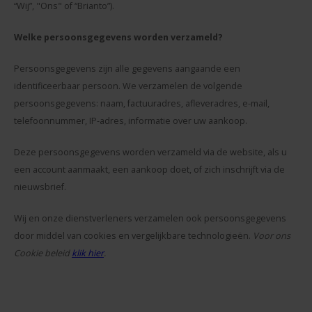
Snoe
“Wij”, "Ons" of “Brianto”).
Pensioen
Champagne en Wijn
Baby Cadeau
Hart 
Puzze
Welke persoonsgegevens worden verzameld?
Housewarming
Decoratie
Beter
Persoonsgegevens zijn alle gegevens aangaande een
Spieg
Communie
Foto Cadeau
identificeerbaar persoon. We verzamelen de volgende
Gesla
persoonsgegevens:
naam, factuuradres, afleveradres, e-mail,
Cava
Vaderdag
BBQ sets
telefoonnummer, IP-adres, informatie over uw aankoop.
Texti
Moederdag
Glas en Kristal
Deze persoonsgegevens worden verzameld via de website, als u
een account aanmaakt, een aankoop doet, of zich inschrijft via de
Bierg
Pasen
Handdoeken
nieuwsbrief.
Vaze
Valentijn
Kaarsen
Wij en onze dienstverleners verzamelen ook persoonsgegevens
door middel van cookies en vergelijkbare technologieën.
Voor ons
Cham
Zomerse Cadeaus
Knuffels
Cookie beleid
klik hier
.
Balp
Meer gelegenheden
Sleutelhangers