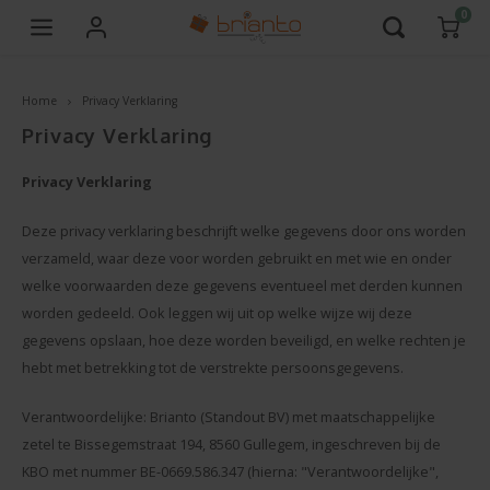
0
Hoofdmenu / gepersonaliseerd glas / bierglas graveren
Hoofdmenu / gepersonaliseerd glas
Hoofdmenu / gelegenheden
Hoofdmenu / voor wie?
Hoofdmenu / cadeaus
Hoofdmenu / 
Hoofdmenu /
Home
Privacy Verklaring
/ geboorte /
nieuw / cade
Gepersonaliseerd glas
Gelegenheden
Voor wie?
Cadeaus
Taal
en krist
Privacy Verklaring
Kerst & Nieuwjaar
Whisky & Gin Cadeau
Juf of Meester Cadeau
Bierglas graveren
Privacy Verklaring
Nederlands
Bedan
T-shi
Deze privacy verklaring beschrijft welke gegevens door ons worden
Herdenkingen
Bier Cadeau
Meter en peter Cadeau
verzameld, waar deze voor worden gebruikt en met wie en onder
Sinte
Français
Cham
welke voorwaarden deze gegevens eventueel met derden kunnen
Huwelijk
Keuken
Cadeau voor vrouw
worden gedeeld. Ook leggen wij uit op welke wijze wij deze
Gefel
Kanto
Verjaardag
Aanbiedingen
Cadeau voor man
gegevens opslaan, hoe deze worden beveiligd, en welke rechten je
hebt met betrekking tot de verstrekte persoonsgegevens.
Relig
Foto 
Geboorte
Nieuw
Cadeau voor Huisdier
Verantwoordelijke: Brianto (Standout BV) met maatschappelijke
Naar 
Mokk
zetel te Bissegemstraat 194, 8560 Gullegem, ingeschreven bij de
Jubileum
Cadeau Exclusief
Cadeau voor Kinderen
KBO met nummer BE-0669.586.347 (hierna: "Verantwoordelijke",
Lente