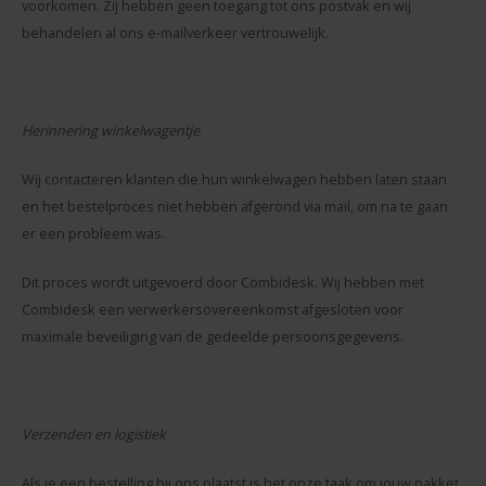
voorkomen. Zij hebben geen toegang tot ons postvak en wij
behandelen al ons e-mailverkeer vertrouwelijk.
Herinnering winkelwagentje
Wij contacteren klanten die hun winkelwagen hebben laten staan
en het bestelproces niet hebben afgerond via mail, om na te gaan
er een probleem was.
Dit proces wordt uitgevoerd door Combidesk. Wij hebben met
Combidesk een verwerkersovereenkomst afgesloten voor
maximale beveiliging van de gedeelde persoonsgegevens.
Verzenden en logistiek
Als je een bestelling bij ons plaatst is het onze taak om jouw pakket