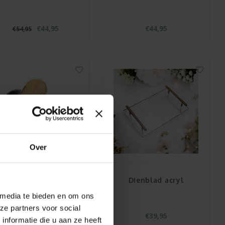
€44,95
€44,95
€54,95
Over
RPET vilten
Dienblad acryl
pennenbakje met
 media te bieden en om ons
telefoonhouder
ze partners voor social
€14,95
€39,95
€16,95
nformatie die u aan ze heeft