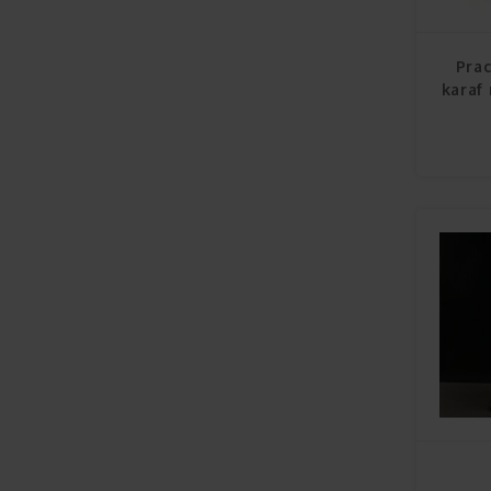
Pra
karaf