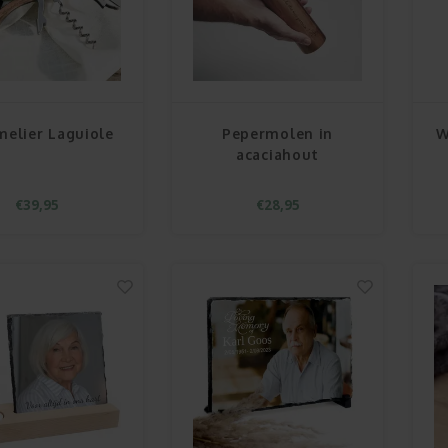
elier Laguiole
Pepermolen in
W
acaciahout
€39,95
€28,95