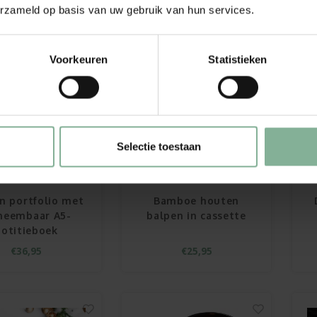
erzameld op basis van uw gebruik van hun services.
Voorkeuren
Statistieken
Selectie toestaan
n portfolio met
Bamboe houten
neembaar A5-
balpen in cassette
notitieboek
€36,95
€25,95