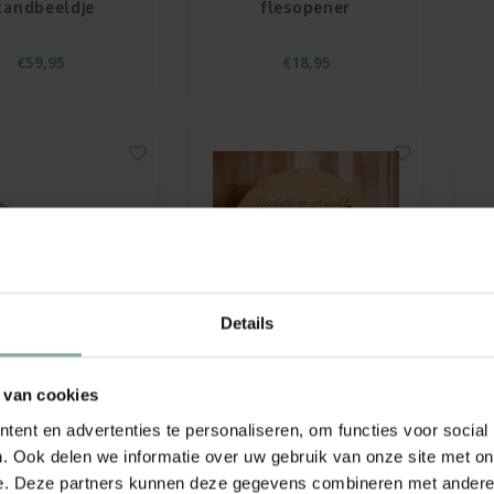
tandbeeldje
flesopener
€59,95
€18,95
Details
 van cookies
bert Herder
Bamboe wandklok
Molenmes
ent en advertenties te personaliseren, om functies voor social
. Ook delen we informatie over uw gebruik van onze site met on
€11,95
€39,95
15,95
€42,95
e. Deze partners kunnen deze gegevens combineren met andere i