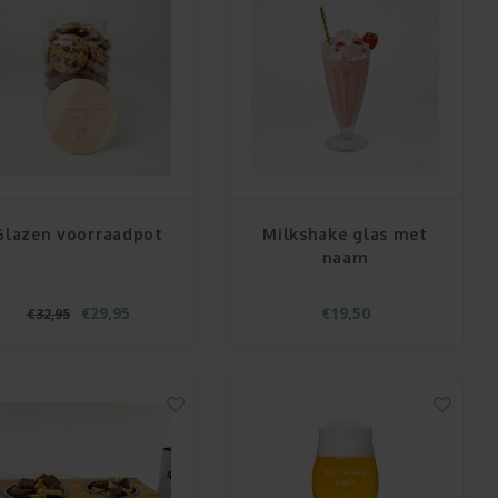
Glazen voorraadpot
Milkshake glas met
naam
€29,95
€19,50
€32,95