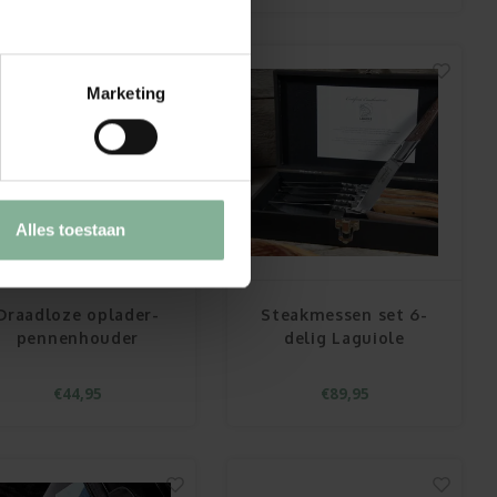
Marketing
Alles toestaan
Draadloze oplader-
Steakmessen set 6-
pennenhouder
delig Laguiole
€44,95
€89,95