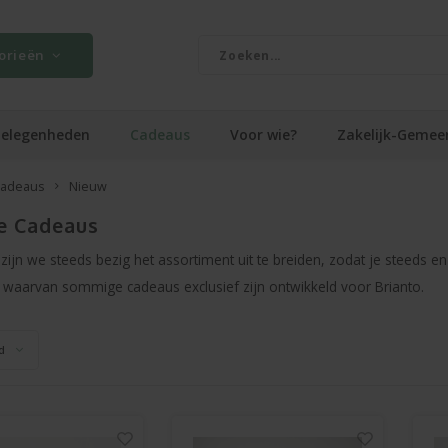
orieën
elegenheden
Cadeaus
Voor wie?
Zakelijk-Gemee
adeaus
Nieuw
e Cadeaus
o zijn we steeds bezig het assortiment uit te breiden, zodat je steed
 waarvan sommige cadeaus exclusief zijn ontwikkeld voor Brianto.
d