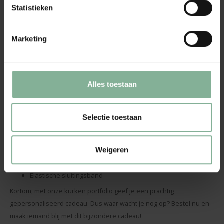
Statistieken
uitstraling.
Of je nu op zoek bent naar een cadeau voor een student, een
Marketing
collega, een zakenpartner of gewoon voor jezelf, deze kurken
portfolio is altijd een schot in de roos. Het is een perfect cadeau
voor het behalen van een diploma, een nieuwe baan of gewoon als
Alles toestaan
blijk van waardering. Het zachte en warme gevoel van de portfolio,
gecombineerd met de persoonlijke touch, maakt het een geschenk
om te koesteren.
Selectie toestaan
Afmetingen: 23,0 x 18,0 cm, dikte 3,00 cm
Met A5 notitieboek, 192 gelinieerde pagina's van gerecycled
papier (96 vellen)
Weigeren
2 kaarthouders en één groot compartiment
Bijpassende pen en penhouder
Elastische sluitingsband
Kortom, met onze kurken portfolio geef je een prachtig
gepersonaliseerd cadeau. Dus waar wacht je nog op? Bestel nu en
maak iemand blij met dit bijzondere cadeau!