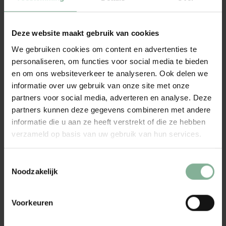
verkregen door de schors van de kurkeik te verwijderen, waarna
deze weer kan teruggroeien. Dit betekent dat er geen bomen
worden gekapt en dat het ecosysteem van de kurkeik behouden
Deze website maakt gebruik van cookies
blijft.
We gebruiken cookies om content en advertenties te
Portfolio als cadeau
personaliseren, om functies voor social media te bieden
en om ons websiteverkeer te analyseren. Ook delen we
Maar er is meer! Onze kurken portfolio is niet alleen mooi en
informatie over uw gebruik van onze site met onze
duurzaam, maar ook nog eens super praktisch. Hij bevat een
partners voor social media, adverteren en analyse. Deze
uitneembaar notitieboek van A5 formaat met 192 gelinieerde
partners kunnen deze gegevens combineren met andere
pagina's van gerecycled papier. Daarnaast heeft de portfolio ook
informatie die u aan ze heeft verstrekt of die ze hebben
een bijpassende pen in een penhouder, twee kaarthouders en
verzameld op basis van uw gebruik van hun services.
een groot compartiment. Al je benodigdheden kun je dus
gemakkelijk meenemen in één handige en stijlvolle etui.
Toestemmingsselectie
Portfolio gepersonaliseerd
Noodzakelijk
Onze kurken portfolio kan ook volledig gepersonaliseerd worden.
Voeg een naam, persoonlijke tekst en illustratie toe aan de portfolio
Voorkeuren
en maak hem extra speciaal. De personalisatie wordt gedaan door
middel van lasergravering, wat zorgt voor een prachtige authentieke