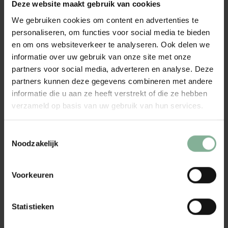
met je persoonlijke boodschap, met namen en datum en met een
Deze website maakt gebruik van cookies
passende illustratie.
We gebruiken cookies om content en advertenties te
personaliseren, om functies voor social media te bieden
Een exclusief cadeau voor een speciaal
iemand
en om ons websiteverkeer te analyseren. Ook delen we
informatie over uw gebruik van onze site met onze
Deze Kristallen vaas is niet alleen geschikt voor bloemen, maar is
partners voor social media, adverteren en analyse. Deze
een prachtige blikvanger in huis. Een exclusief cadeau als
partners kunnen deze gegevens combineren met andere
jubileumgeschenk, als gedenkwaardig huwelijkscadeau, voor een
informatie die u aan ze heeft verstrekt of die ze hebben
verjaardag, voor je liefste meter, of voor moederdag.
verzameld op basis van uw gebruik van hun services.
Bohemian kristallen vaas
Toestemmingsselectie
De vaas is gemaakt van loodvrij kristal van hoge kwaliteit en is meer
Noodzakelijk
dan 2,1 kg zwaar. Het is een ware schoonheid. Een uitstekende
combinatie van exotische stijl en functioneel ontwerp. Een
opvallende aanvulling van elk interieur.
Voorkeuren
Boheems kristal staat bekend om zijn schittering en glans. De
Statistieken
traditionele kunst van het glasblazen is opnieuw tot leven gebracht
met moderne ontwerpen en technieken. Dit artikel is een perfect