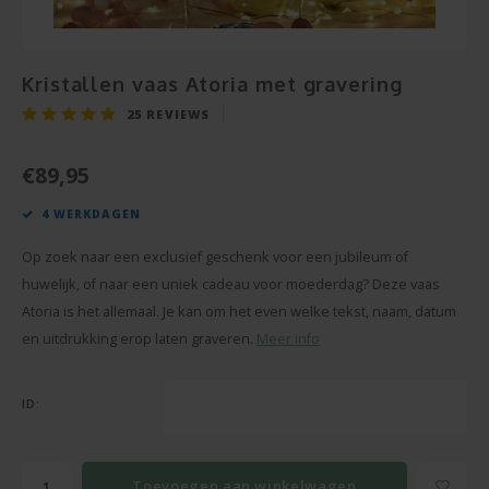
Snoe
Pensioen
Champagne en Wijn
Baby Cadeau
Hart 
Puzze
Housewarming
Decoratie
Kristallen vaas Atoria met gravering
Beter
Spieg
25
REVIEWS
Communie
Foto Cadeau
Gesla
Cava
€89,95
Vaderdag
BBQ sets
4 WERKDAGEN
Texti
Moederdag
Glas en Kristal
Op zoek naar een exclusief geschenk voor een jubileum of
Bierg
Pasen
Handdoeken
huwelijk, of naar een uniek cadeau voor moederdag? Deze vaas
Atoria is het allemaal. Je kan om het even welke tekst, naam, datum
Vaze
Valentijn
Kaarsen
en uitdrukking erop laten graveren.
Meer info
Cham
Zomerse Cadeaus
Knuffels
ID:
Balp
Meer gelegenheden
Sleutelhangers
Toevoegen aan winkelwagen