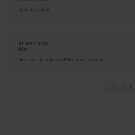
Super tevreden!
27 MAY 2023
Kim
Mooi en vlug afgeleverd! Helemaal tevreden.
1
2
3