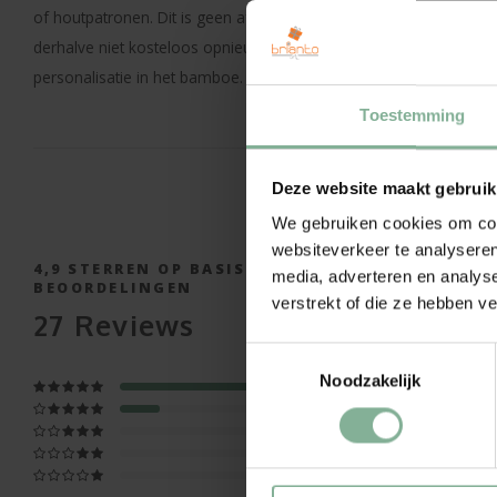
of houtpatronen. Dit is geen afwijking of probleem aan het produc
derhalve niet kosteloos opnieuw gemaakt worden omwille van een 
personalisatie in het bamboe.
Toestemming
Deze website maakt gebruik
We gebruiken cookies om cont
websiteverkeer te analyseren
4,9
STERREN OP BASIS VAN
27
media, adverteren en analys
BEOORDELINGEN
verstrekt of die ze hebben v
27
Reviews
Toestemmingsselectie
Noodzakelijk