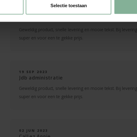
Selectie toestaan
19 SEP 2023
Jdb administratie
Geweldig product, snelle levering en mooie tekst. Bij levering
super en voor een te gekke prijs.
19 SEP 2023
Jdb administratie
Geweldig product, snelle levering en mooie tekst. Bij levering
super en voor een te gekke prijs.
02 JUN 2023
Callez Annie