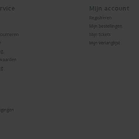
rvice
Mijn account
Registreren
Mijn bestellingen
tourneren
Mijn tickets
n
Mijn verlanglijst
ng
waarden
ng
igingen