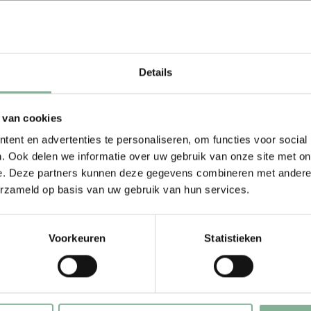
t of de personalisatie. Een order kan
deze natuurlijke uitstraling en
Details
 van cookies
ent en advertenties te personaliseren, om functies voor social
. Ook delen we informatie over uw gebruik van onze site met on
e. Deze partners kunnen deze gegevens combineren met andere i
10 SEP 2024
erzameld op basis van uw gebruik van hun services.
Dietyvanderheijden
Leuk dat er folie bijzat met een lint.
Voorkeuren
Statistieken
En nog op tijd.
Ik had ouder hout verwacht, maar prima.