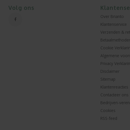
Volg ons
Klantense
Over Brianto
Klantenservice
Verzenden & re
Betaalmethode
Cookie Verklari
Algemene voor
Privacy Verklari
Disclaimer
Sitemap
Klantenreacties
Contacteer ons
Bedrijven-veren
Cookies
RSS-feed