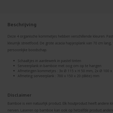
Beschrijving
Deze 4 organische kommetjes hebben verschillende kleuren. Past pe
kleurrijk streetfood. De grote acacia hapjesplank van 70 cm lan
persoonlijke boodschap.
Schaaltjes in aardewerk in pastel tinten
Serveerplank in bamboe met oog om op te hangen
Afmetingen kommetjes : 3x Ø 115 x H 50 mm, 2x Ø 100 
Afmeting serveerplank : 700 x 150 x 20 (dikte) mm
Disclaimer
Bamboe is een natuurlijk product. Elk houtproduct heeft andere 
nerven. Laseren op bamboe kan ook op hetzelfde product ander