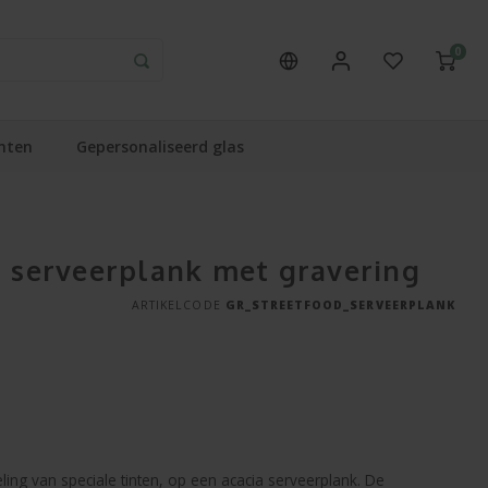
0
nten
Gepersonaliseerd glas
p serveerplank met gravering
ARTIKELCODE
GR_STREETFOOD_SERVEERPLANK
ing van speciale tinten, op een acacia serveerplank. De