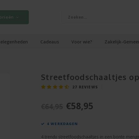
orieën
elegenheden
Cadeaus
Voor wie?
Zakelijk-Gemee
Streetfoodschaaltjes o
27
REVIEWS
€58,95
€64,95
4 WERKDAGEN
4 trendy streetfoodschaaltjes in een bonte mengel