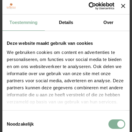
plastic PET fles, en bovendien een geschikt cadeautje voor een
verjaardag of een andere gelegenheid. Iedereen kan wel een
thermos drinkfles gebruiken: in de trein, op school of op kantoor,
Toestemming
Details
Over
op de camping of tijdens een dagje uit.
De drinkfles is dubbelwandig en vacuüm geïsoleerd. Neem je graag
Deze website maakt gebruik van cookies
warme koffie of thee mee voor onderweg? Je drank blijft 6 uur heet.
We gebruiken cookies om content en advertenties te
Is het een hete zomerdag en drink je liever iets fris? Dan kan je
personaliseren, om functies voor social media te bieden
deze drinkfles perfect gebruiken om je koude drank koel te
en om ons websiteverkeer te analyseren. Ook delen we
houden. De lekvrije schroefdop zorgt ervoor dat je de thermos
informatie over uw gebruik van onze site met onze
veilig kan wegstoppen.
partners voor social media, adverteren en analyse. Deze
partners kunnen deze gegevens combineren met andere
In twee kleuren beschikbaar: zwart met een mooie matte afwerking
informatie die u aan ze heeft verstrekt of die ze hebben
of in metallic blauw.
verzameld op basis van uw gebruik van hun services.
Je kan de thermosfles ook personaliseren met een naam, een tekst
of een leuke illustratie. Zo zal je geschenk extra gewaardeerd
Toestemmingsselectie
worden.
Noodzakelijk