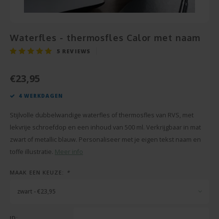
Snoe
Pensioen
Champagne en Wijn
Baby Cadeau
Hart 
Puzze
Housewarming
Decoratie
Waterfles - thermosfles Calor met naam
Beter
Spieg
5
REVIEWS
Communie
Foto Cadeau
Gesla
Cava
€23,95
Vaderdag
BBQ sets
4 WERKDAGEN
Texti
Moederdag
Glas en Kristal
Stijlvolle dubbelwandige waterfles of thermosfles van RVS, met
Bierg
Pasen
Handdoeken
lekvrije schroefdop en een inhoud van 500 ml. Verkrijgbaar in mat
zwart of metallic blauw. Personaliseer met je eigen tekst naam en
Vaze
Valentijn
Kaarsen
toffe illustratie.
Meer info
Cham
MAAK EEN KEUZE:
*
Zomerse Cadeaus
Knuffels
zwart - €23,95
Balp
Meer gelegenheden
Sleutelhangers
ID: