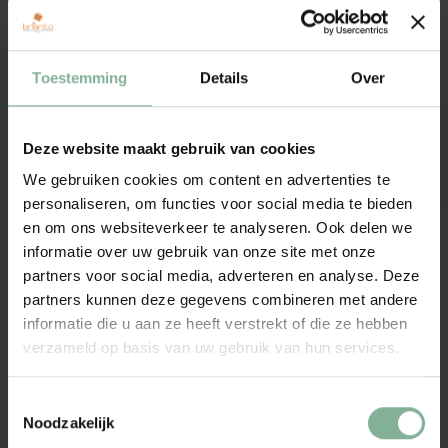
DELEN:
Cadeaus zonder personalisatie
Tassen, mappen, ...
Meer dan 120.000 tevreden klanten
Toestemming
Details
Over
Verstuurd binnen 2-4 werkdagen
Meer cadeaus
Productie in eigen atelier
Deze website maakt gebruik van cookies
We gebruiken cookies om content en advertenties te
Heeft u een vraag over dit cadeau? Neem dan HIER contact op!
personaliseren, om functies voor social media te bieden
Beschrijving
en om ons websiteverkeer te analyseren. Ook delen we
informatie over uw gebruik van onze site met onze
partners voor social media, adverteren en analyse. Deze
De glazen worden gegraveerd met eigen naam, tekst of figuurtje.
partners kunnen deze gegevens combineren met andere
Door de personalisatie een uniek relatiegeschenk.
informatie die u aan ze heeft verstrekt of die ze hebben
De naam of eigen tekst wordt met een laser, scherp en
verzameld op basis van uw gebruik van hun services.
onuitwisbaar gegraveerd in het glas. De kleuren van uw figuurtje of
foto worden hierbij omgezet in grijsschakeringen!
Toestemmingsselectie
Noodzakelijk
Gerelateerde cadeaus