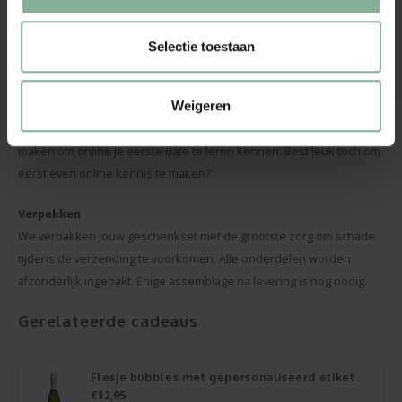
mogelijkheden.
info@brianto.be
Selectie toestaan
Virtueel daten?
Verras je nieuwe date met een flesje cava met een
Weigeren
gepersonaliseerd etiket en een mooi champagne glas. Wij leveren
het bubbel cadeautje op het juiste adres, jij moet zelf een afspraak
maken om online je eerste date te leren kennen. Best leuk toch om
eerst even online kennis te maken?
Verpakken
We verpakken jouw geschenkset met de grootste zorg om schade
tijdens de verzending te voorkomen. Alle onderdelen worden
afzonderlijk ingepakt. Enige assemblage na levering is nog nodig.
Gerelateerde cadeaus
Flesje bubbles met gepersonaliseerd etiket
€12,95