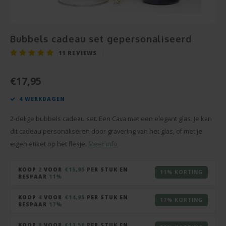
Snoe
Pensioen
Champagne en Wijn
Baby Cadeau
Hart 
Puzze
Housewarming
Decoratie
Bubbels cadeau set gepersonaliseerd
Beter
Spieg
11
REVIEWS
Communie
Foto Cadeau
Gesla
Cava
€17,95
Vaderdag
BBQ sets
4 WERKDAGEN
Texti
Moederdag
Glas en Kristal
2-delige bubbels cadeau set. Een Cava met een elegant glas. Je kan
Bierg
Pasen
Handdoeken
dit cadeau personaliseren door gravering van het glas, of met je
eigen etiket op het flesje.
Meer info
Vaze
Valentijn
Kaarsen
KOOP
2
VOOR
€15,95
PER STUK EN
11% KORTING
Cham
BESPAAR
11%
Zomerse Cadeaus
Knuffels
KOOP
4
VOOR
€14,95
PER STUK EN
Balp
17% KORTING
Meer gelegenheden
Sleutelhangers
BESPAAR
17%
KOOP
8
VOOR
€13,50
PER STUK EN