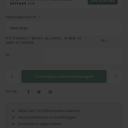
Cadeaus zonder personalisatie
25% KORTING
BESPAAR
25%
Tassen, mappen, ...
PERSONALISATIE:
*
Etiket flesje
Meer cadeaus
DIT PRODUCT BEVAT ALCOHOL. IK BEN 18
18+
JAAR OF OUDER:
ID:
Toevoegen aan winkelwagen
DELEN:
Meer dan 120.000 tevreden klanten
Verstuurd binnen 2-4 werkdagen
Productie in eigen atelier