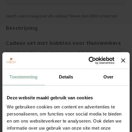
Heeft u een vraag over dit cadeau? Neem dan HIER contact op!
Beschrijving
Cadeau set met bubbles voor thuiswerkers
Super leuk cadeau setje om te toosten. Sluit de werkweek af met
een heerlijke borrel.
Deze CAva brut heeft een fruitige smaak, een heldere kleur in
Toestemming
Details
Over
subtiele tinten, en een mooie pareling. Druivenrassen 30%
Macabeo, 40% Xarel-Lo, 30% Parellada. Een harmonieus
schuimwijntje. Zoals je weet wordt deze cava best koel geserveerd.
Deze website maakt gebruik van cookies
We gebruiken cookies om content en advertenties te
Het flesje bevat 20 cl. Het alcoholgehalte bedraagt 11,5%. Het
personaliseren, om functies voor social media te bieden
etiketje is 7,6 x 5,1 cm.
en om ons websiteverkeer te analyseren. Ook delen we
Klinken op afstand voor je verjaardag
informatie over uw gebruik van onze site met onze