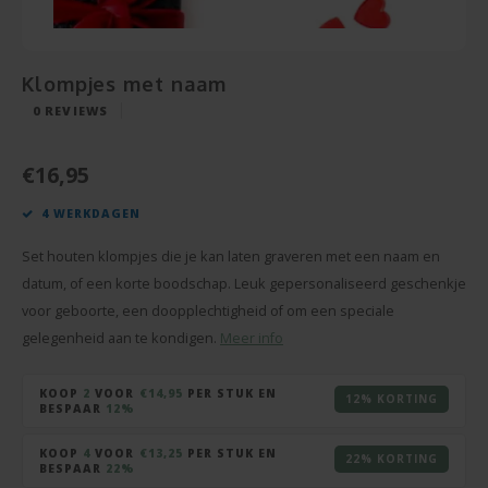
Snoe
Pensioen
Champagne en Wijn
Baby Cadeau
Hart 
Puzze
Housewarming
Decoratie
Klompjes met naam
Beter
Spieg
0
REVIEWS
Communie
Foto Cadeau
Gesla
Cava
€16,95
Vaderdag
BBQ sets
4 WERKDAGEN
Texti
Moederdag
Glas en Kristal
Set houten klompjes die je kan laten graveren met een naam en
Bierg
Pasen
Handdoeken
datum, of een korte boodschap. Leuk gepersonaliseerd geschenkje
voor geboorte, een doopplechtigheid of om een speciale
Vaze
Valentijn
Kaarsen
gelegenheid aan te kondigen.
Meer info
Cham
Zomerse Cadeaus
Knuffels
KOOP
2
VOOR
€14,95
PER STUK EN
12% KORTING
BESPAAR
12%
Balp
Meer gelegenheden
Sleutelhangers
KOOP
4
VOOR
€13,25
PER STUK EN
22% KORTING
BESPAAR
22%