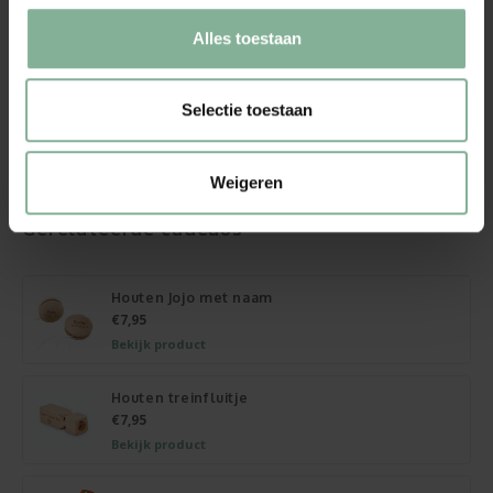
uiten op Valentijnsdag.
Alles toestaan
Een origineel op maat gemaakt geschenkje, dat voor lang
gekoesterd zal worden.
Selectie toestaan
Specificaties
2 klompjes
beukenhout
Weigeren
lengte 10 cm
Gerelateerde cadeaus
Houten Jojo met naam
€7,95
Bekijk product
Houten treinfluitje
€7,95
Bekijk product