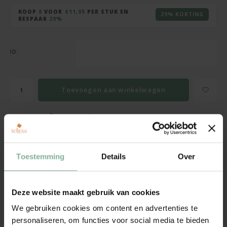
Cadeaus zonder personalisatie
KOOP
8
VOOR
€11,95
PER STUK EN
29% KORTING
BESPAAR
29%
Tassen, mappen, ...
Meer cadeaus
ID:
Toevoegen aan winkelwagen
DELEN:
Meer dan 120.000 tevreden klanten
Toestemming
Details
Over
Verstuurd binnen 2-4 werkdagen
Productie in eigen atelier
Deze website maakt gebruik van cookies
We gebruiken cookies om content en advertenties te
Heeft u een vraag over dit cadeau? Neem dan HIER contact op!
personaliseren, om functies voor social media te bieden