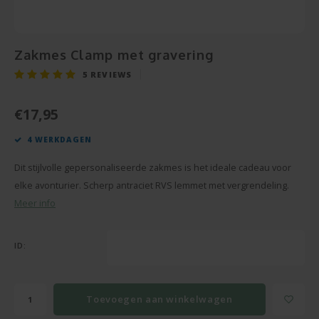
Snoe
Pensioen
Champagne en Wijn
Baby Cadeau
Hart 
Puzze
Housewarming
Decoratie
Zakmes Clamp met gravering
Beter
Spieg
5
REVIEWS
Communie
Foto Cadeau
Gesla
Cava
€17,95
Vaderdag
BBQ sets
4 WERKDAGEN
Texti
Moederdag
Glas en Kristal
Dit stijlvolle gepersonaliseerde zakmes is het ideale cadeau voor
Bierg
Pasen
Handdoeken
elke avonturier. Scherp antraciet RVS lemmet met vergrendeling.
Meer info
Vaze
Valentijn
Kaarsen
ID:
Cham
Zomerse Cadeaus
Knuffels
Balp
Meer gelegenheden
Sleutelhangers
Toevoegen aan winkelwagen