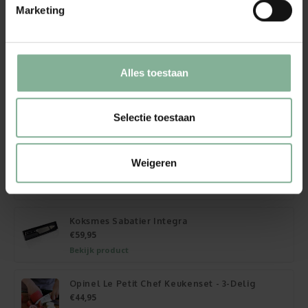
Gewicht: 75,00 g
Marketing
RVS lemmet met vergrendeling
Inclusief geschenkverpakking
Gerelateerde cadeaus
Alles toestaan
Junglewood Zakmes
€17,95
Selectie toestaan
Bekijk product
Opinel zakmes N°08 RVS
Weigeren
€19,95
Bekijk product
Koksmes Sabatier Integra
€59,95
Bekijk product
Opinel Le Petit Chef Keukenset - 3-Delig
€44,95