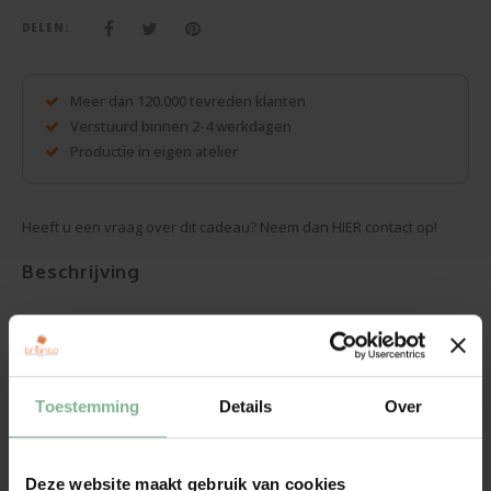
Cadeaus zonder personalisatie
DELEN:
Tassen, mappen, ...
Meer dan 120.000 tevreden klanten
Meer cadeaus
Verstuurd binnen 2-4 werkdagen
Productie in eigen atelier
Heeft u een vraag over dit cadeau? Neem dan HIER contact op!
Beschrijving
Junglewood zakmes met 11 functies
Ben je op zoek naar een origineel en handig cadeau voor je partner,
een vriend of familielid? Kies dan voor dit praktische zakmes. Dit
Toestemming
Details
Over
stijlvol zakmes bestaat uit 8 delen en heeft 11 functies: mes,
kurkentrekker, blikopener, flesopener met kleine
schroevendraaier, kruiskopschroevendraaier, schaar, vijl,
Deze website maakt gebruik van cookies