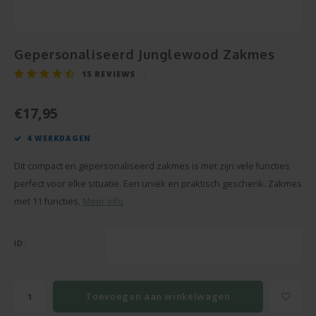
Snoe
Pensioen
Champagne en Wijn
Baby Cadeau
Hart 
Puzze
Housewarming
Decoratie
Gepersonaliseerd Junglewood Zakmes
Beter
Spieg
15
REVIEWS
Communie
Foto Cadeau
Gesla
Cava
€17,95
Vaderdag
BBQ sets
4 WERKDAGEN
Texti
Moederdag
Glas en Kristal
Dit compact en gepersonaliseerd zakmes is met zijn vele functies
Bierg
Pasen
Handdoeken
perfect voor elke situatie. Een uniek en praktisch geschenk. Zakmes
met 11 functies.
Meer info
Vaze
Valentijn
Kaarsen
ID:
Cham
Zomerse Cadeaus
Knuffels
Balp
Meer gelegenheden
Sleutelhangers
Toevoegen aan winkelwagen