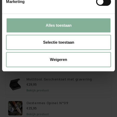
Marketing
8-delig met 11 functies
Inclusief geschenkverpakking
Gerelateerde cadeaus
Alles toestaan
Zakmes Clamp
€17,95
Selectie toestaan
Bekijk product
Opinel zakmes N°08 geschenkdoos
Weigeren
€46,95
Bekijk product
Multitool Geschenkset met gravering
€29,95
Bekijk product
Oestermes Opinel N°09
€25,95
Bekijk product