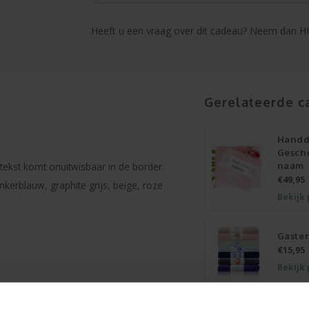
Heeft u een vraag over dit cadeau? Neem dan HI
Gerelateerde c
Hand
Gesch
naam
 tekst komt onuitwisbaar in de border.
€49,95
nkerblauw, graphite grijs, beige, roze
Bekijk
Gaste
€15,95
Bekijk