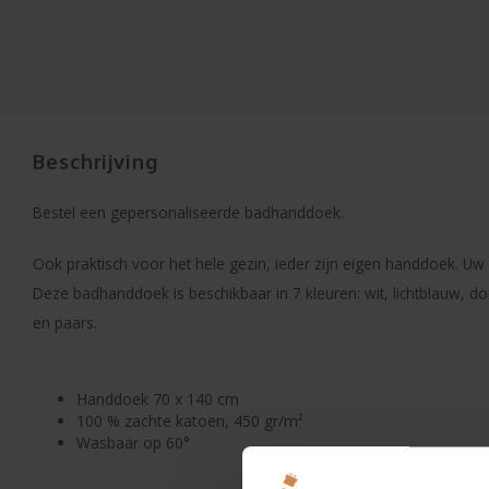
Beschrijving
Bestel een gepersonaliseerde badhanddoek.
Ook praktisch voor het hele gezin, ieder zijn eigen handdoek. Uw
Deze badhanddoek is beschikbaar in 7 kleuren: wit, lichtblauw, do
en paars.
Handdoek 70 x 140 cm
100 % zachte katoen, 450 gr/m²
Wasbaar op 60°