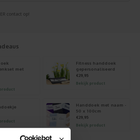
ER contact op!
adeaus
doek
Fitness handdoek
enkset met
gepersonaliseerd
€29,95
Bekijk product
 product
Handdoek met naam -
ndoekje
50 x 100cm
€29,95
 product
Bekijk product