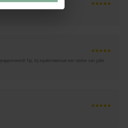
eapprecieerd! Tip, bij inpakmateriaal een sticker van jullie