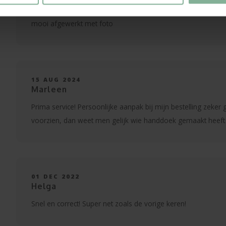
ERIC TURLINCKX
mooi afgewerkt met foto
15 AUG 2024
Marleen
Prima service! Persoonlijke aanpak bij mijn bestelling zeker g
voorzien, dan weet men gelijk wie handdoek gemaakt heeft
01 DEC 2022
Helga
Snel en correct! Super net zoals de vorige keren!