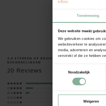
Toestemming
Deze website maakt gebruik
We gebruiken cookies om cont
websiteverkeer te analyseren
media, adverteren en analys
verstrekt of die ze hebben v
4,8
STERREN OP BASIS VAN
20
BEOORDELINGEN
Toestemmingsselectie
20
Reviews
Noodzakelijk
Weigeren