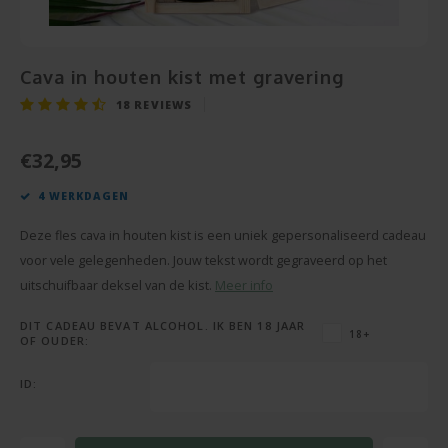
Snoe
Pensioen
Champagne en Wijn
Baby Cadeau
Hart 
Puzze
Housewarming
Decoratie
Cava in houten kist met gravering
Beter
Spieg
18
REVIEWS
Communie
Foto Cadeau
Gesla
Cava
€32,95
Vaderdag
BBQ sets
4 WERKDAGEN
Texti
Moederdag
Glas en Kristal
Deze fles cava in houten kist is een uniek gepersonaliseerd cadeau
Bierg
Pasen
Handdoeken
voor vele gelegenheden. Jouw tekst wordt gegraveerd op het
uitschuifbaar deksel van de kist.
Meer info
Vaze
Valentijn
Kaarsen
DIT CADEAU BEVAT ALCOHOL. IK BEN 18 JAAR
18+
OF OUDER:
Cham
Zomerse Cadeaus
Knuffels
ID:
Balp
Meer gelegenheden
Sleutelhangers